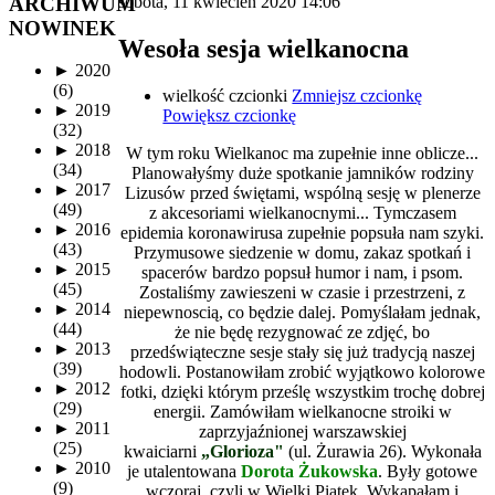
ARCHIWUM
sobota, 11 kwiecień 2020 14:06
NOWINEK
Wesoła sesja wielkanocna
►
2020
(6)
wielkość czcionki
Zmniejsz czcionkę
►
2019
Powiększ czcionkę
(32)
►
2018
W tym roku Wielkanoc ma zupełnie inne oblicze...
(34)
Planowałyśmy duże spotkanie jamników rodziny
►
2017
Lizusów przed świętami, wspólną sesję w plenerze
(49)
z akcesoriami wielkanocnymi... Tymczasem
►
2016
epidemia koronawirusa zupełnie popsuła nam szyki.
(43)
Przymusowe siedzenie w domu, zakaz spotkań i
►
2015
spacerów bardzo popsuł humor i nam, i psom.
(45)
Zostaliśmy zawieszeni w czasie i przestrzeni, z
►
2014
niepewnoscią, co będzie dalej. Pomyślałam jednak,
(44)
że nie będę rezygnować ze zdjęć, bo
►
2013
przedświąteczne sesje stały się już tradycją naszej
(39)
hodowli. Postanowiłam zrobić wyjątkowo kolorowe
►
2012
fotki, dzięki którym prześlę wszystkim trochę dobrej
(29)
energii. Zamówiłam wielkanocne stroiki w
►
2011
zaprzyjaźnionej warszawskiej
(25)
kwaiciarni
„Glorioza"
(ul. Żurawia 26). Wykonała
►
2010
je utalentowana
Dorota Żukowska
. Były gotowe
(9)
wczoraj, czyli w Wielki Piątek. Wykąpałam i