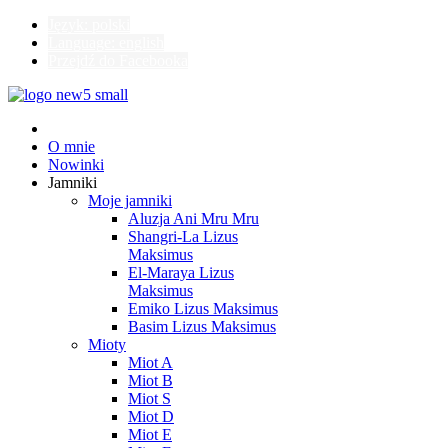
Język: polski
Language: english
Przejdź do Facebooka
O mnie
Nowinki
Jamniki
Moje jamniki
Aluzja Ani Mru Mru
Shangri-La Lizus
Maksimus
El-Maraya Lizus
Maksimus
Emiko Lizus Maksimus
Basim Lizus Maksimus
Mioty
Miot A
Miot B
Miot S
Miot D
Miot E