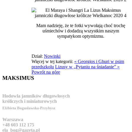
Mam nadzieję, że te fotki wywołają choć trochę
uśmiechów i dodadzą wszystkim naszym
sympatykom optymizmu.
Dział:
Nowinki
Więcej w tej kategorii:
« Georgios i Ghuri w psim
przedszkolu
Lizusy w „Pytaniu na śniadanie” »
Powrót na górę
MAKSIMUS
Hodowla jamników długowłosych
króliczych i miniaturowych
Elżbieta Bogusławska-Przybysz
Warszawa
+48 603 112 175
ela_bog@gazeta.pl