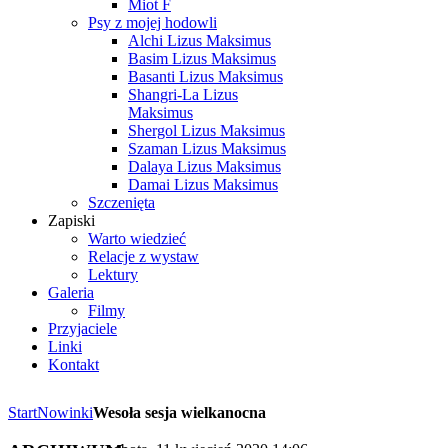
Miot F
Psy z mojej hodowli
Alchi Lizus Maksimus
Basim Lizus Maksimus
Basanti Lizus Maksimus
Shangri-La Lizus
Maksimus
Shergol Lizus Maksimus
Szaman Lizus Maksimus
Dalaya Lizus Maksimus
Damai Lizus Maksimus
Szczenięta
Zapiski
Warto wiedzieć
Relacje z wystaw
Lektury
Galeria
Filmy
Przyjaciele
Linki
Kontakt
Start
Nowinki
Wesoła sesja wielkanocna