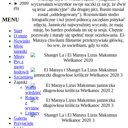
►
2009
wyczesałam wszystkie swoje suczki (z racji, że dwie
(9)
są teraz
„
atrakcyjne
"
dla drugiej płci, Basim musiał
został
„
oddelegowany
"
). Rozstawiłam studio
MENU
fotograficzne i tuż przed północą zaczęłam pstrykać
zdjęcia. Jamniczki najwyraźniej wyczuły, że mają
misję, bo bardzo podobała im się ta sesja. Chętnie
Start
pozowały i starały się spełnić moje oczekiwania. El-
O mnie
Maraya chwilami filutarnie przekrzywiała główkę,
Nowinki
bo wie, że uwielbiam, gdy to robi.
Moje
jamniki
Mioty
Psy z
mojej
hodowli
Szczenięta
Zapiski
Warto
wiedzieć
Relacje
z
wystaw
Lektury
Galeria
Przyjaciele