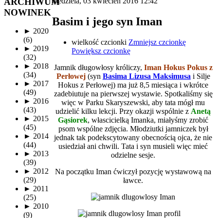
ARCHIWUM
niedziela, 03 kwiecień 2016 12:42
NOWINEK
Basim i jego syn Iman
►
2020
(6)
wielkość czcionki
Zmniejsz czcionkę
►
2019
Powiększ czcionkę
(32)
►
2018
Jamnik długowłosy króliczy,
Iman Hokus Pokus z
(34)
Perłowej
(syn
Basima Lizusa Maksimusa
i Silje
►
2017
Hokus z Perłowej) ma już 8,5 miesiąca i wkrótce
(49)
zadebiutuje na pierwszej wystawie. Spotkaliśmy się
►
2016
więc w Parku Skaryszewski, aby tata mógł mu
(43)
udzielić kilku lekcji. Przy okazji wspólnie z
Anetą
►
2015
Gąsiorek
, włascicielką Imanka, miałyśmy zrobić
(45)
psom wspólne zdjęcia. Młodziutki jamniczek był
►
2014
jednak tak podekscytowany obecnością ojca, że nie
(44)
usiedział ani chwili. Tata i syn musieli więc mieć
►
2013
odzielne sesje.
(39)
►
2012
Na początku Iman ćwiczył pozycję wystawową na
(29)
ławce.
►
2011
(25)
►
2010
(9)