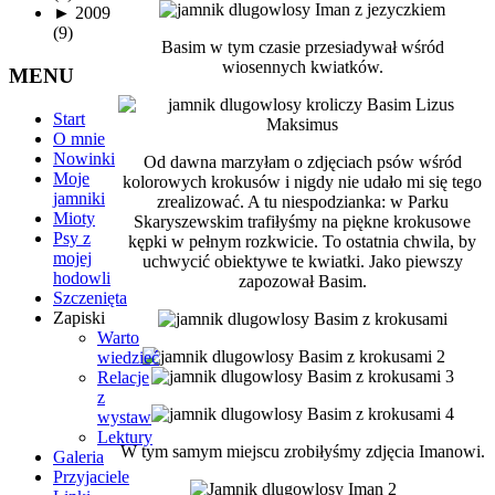
►
2009
(9)
Basim w tym czasie przesiadywał wśród
wiosennych kwiatków.
MENU
Start
O mnie
Nowinki
Od dawna marzyłam o zdjęciach psów wśród
Moje
kolorowych krokusów i nigdy nie udało mi się tego
jamniki
zrealizować. A tu niespodzianka: w Parku
Mioty
Skaryszewskim trafiłyśmy na piękne krokusowe
Psy z
kępki w pełnym rozkwicie. To ostatnia chwila, by
mojej
uchwycić obiektywe te kwiatki. Jako piewszy
hodowli
zapozował Basim.
Szczenięta
Zapiski
Warto
wiedzieć
Relacje
z
wystaw
Lektury
W tym samym miejscu zrobiłyśmy zdjęcia Imanowi.
Galeria
Przyjaciele