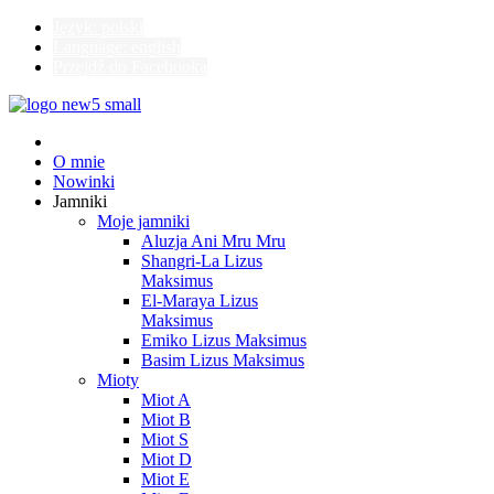
Język: polski
Language: english
Przejdź do Facebooka
O mnie
Nowinki
Jamniki
Moje jamniki
Aluzja Ani Mru Mru
Shangri-La Lizus
Maksimus
El-Maraya Lizus
Maksimus
Emiko Lizus Maksimus
Basim Lizus Maksimus
Mioty
Miot A
Miot B
Miot S
Miot D
Miot E