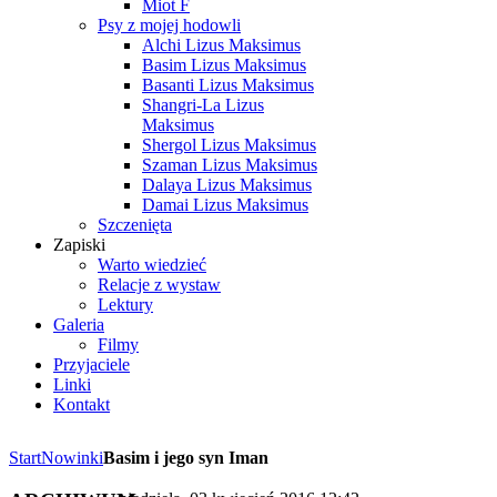
Miot F
Psy z mojej hodowli
Alchi Lizus Maksimus
Basim Lizus Maksimus
Basanti Lizus Maksimus
Shangri-La Lizus
Maksimus
Shergol Lizus Maksimus
Szaman Lizus Maksimus
Dalaya Lizus Maksimus
Damai Lizus Maksimus
Szczenięta
Zapiski
Warto wiedzieć
Relacje z wystaw
Lektury
Galeria
Filmy
Przyjaciele
Linki
Kontakt
Start
Nowinki
Basim i jego syn Iman