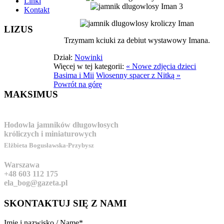
Linki
Kontakt
LIZUS
Trzymam kciuki za debiut wystawowy Imana.
Dział:
Nowinki
Więcej w tej kategorii:
« Nowe zdjęcia dzieci
Basima i Mii
Wiosenny spacer z Nitką »
Powrót na górę
MAKSIMUS
Hodowla jamników długowłosych
króliczych i miniaturowych
Elżbieta Bogusławska-Przybysz
Warszawa
+48 603 112 175
ela_bog@gazeta.pl
SKONTAKTUJ
SIĘ Z NAMI
Imię i nazwisko / Name
*