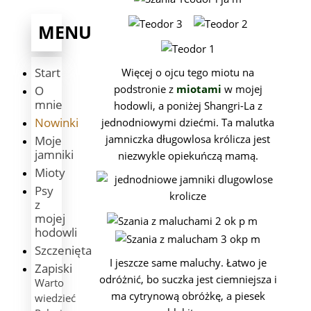
MENU
Start
Więcej o ojcu tego miotu na
podstronie z
miotami
w mojej
O
mnie
hodowli, a poniżej Shangri-La z
Nowinki
jednodniowymi dziećmi. Ta malutka
jamniczka długowlosa królicza jest
Moje
jamniki
niezwykle opiekuńczą mamą.
Mioty
Psy
z
mojej
hodowli
Szczenięta
I jeszcze same maluchy. Łatwo je
Zapiski
odróżnić, bo suczka jest ciemniejsza i
Warto
ma cytrynową obróżkę, a piesek
wiedzieć