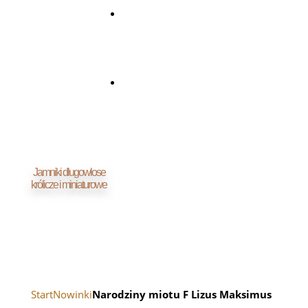
LINKI
KONTAKT
Jamniki długowłose
królicze i miniaturowe
Start
Nowinki
Narodziny miotu F Lizus Maksimus