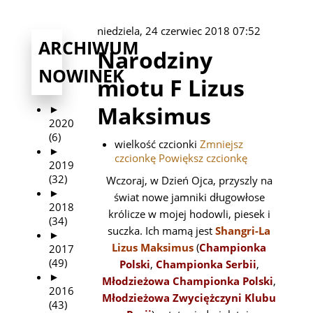
niedziela, 24 czerwiec 2018 07:52
ARCHIWUM
Narodziny
NOWINEK
miotu F Lizus
Maksimus
►
2020
(6)
wielkość czcionki
Zmniejsz
►
czcionkę
Powiększ czcionkę
2019
(32)
Wczoraj, w Dzień Ojca, przyszly na
►
świat nowe jamniki długowłose
2018
królicze w mojej hodowli, piesek i
(34)
suczka. Ich mamą jest
Shangri-La
►
Lizus Maksimus
(
Championka
2017
(49)
Polski
,
Championka Serbii
,
►
Młodzieżowa Championka Polski
,
2016
Młodzieżowa Zwyciężczyni Klubu
(43)