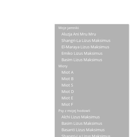
Moje jamniki
Aluzja Ani Mru Mru
Shangri-La Lizus Maksimus
El-Maraya Lizus Maksimus
Emiko Lizus Maksimus
Basim Lizus Maksimus
Mioty
Miot A
Miot B
Miot S
Miot D
Miot E
Miot F
Psy z mojej hodowli
Alchi Lizus Maksimus
Basim Lizus Maksimus
Basanti Lizus Maksimus
Shangri-La Lizus Maksimus