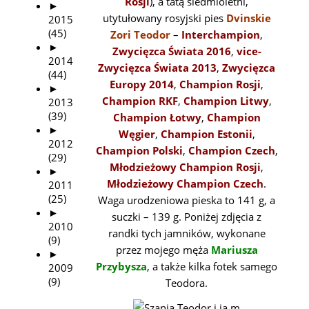
Rosji
), a tatą siedmioletni,
►
utytułowany rosyjski pies
Dvinskie
2015
(45)
Zori Teodor
–
Interchampion
,
►
Zwycięzca Świata 2016
,
vice-
2014
Zwycięzca Świata 2013
,
Zwycięzca
(44)
Europy 2014
,
Champion Rosji
,
►
Champion RKF
,
Champion Litwy
,
2013
(39)
Champion Łotwy
,
Champion
►
Węgier
,
Champion Estonii
,
2012
Champion Polski
,
Champion Czech
,
(29)
Młodzieżowy Champion Rosji
,
►
Młodzieżowy Champion Czech
.
2011
(25)
Waga urodzeniowa pieska to 141 g, a
►
suczki – 139 g. Poniżej zdjęcia z
2010
randki tych jamników, wykonane
(9)
przez mojego męża
Mariusza
►
Przybysza
, a także kilka fotek samego
2009
(9)
Teodora.