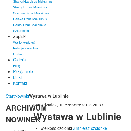
Shangri-La Lizus Maksimus
Shergol Lizus Maksimus
Szaman Lizus Maksimus
Dalaya Lizus Maksimus
Damai Lizus Maksimus
Szczenięta
Zapiski
Warto wiedzieć
Relacje z wystaw
Lektury
Galeria
Filmy
Przyjaciele
Linki
Kontakt
Start
Nowinki
Wystawa w Lublinie
poniedziałek, 10 czerwiec 2013 20:33
ARCHIWUM
Wystawa w Lublinie
NOWINEK
wielkość czcionki
Zmniejsz czcionkę