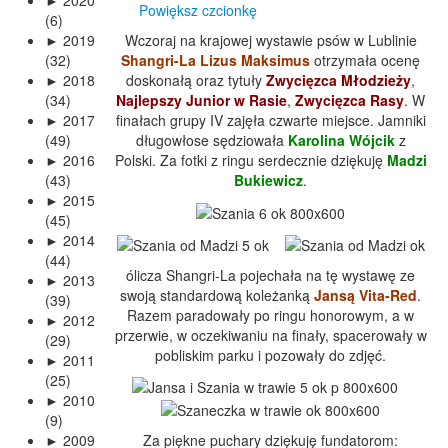
►
2020
Powiększ czcionkę
(6)
►
2019
Wczoraj na krajowej wystawie psów w Lublinie
(32)
Shangri-La Lizus Maksimus
otrzymała ocenę
►
2018
doskonałą oraz tytuły
Zwycięzca Młodzieży
,
(34)
Najlepszy Junior w Rasie
,
Zwycięzca Rasy
. W
►
2017
finałach grupy IV zajęła czwarte miejsce. Jamniki
(49)
długowłose sędziowała
Karolina Wójcik
z
►
2016
Polski. Za fotki z ringu serdecznie dziękuję
Madzi
(43)
Bukiewicz
.
►
2015
(45)
►
2014
(44)
ólicza Shangri-La pojechała na tę wystawę ze
►
2013
swoją standardową koleżanką
Jansą Vita-Red
.
(39)
Razem paradowały po ringu honorowym, a w
►
2012
przerwie, w oczekiwaniu na finały, spacerowały w
(29)
pobliskim parku i pozowały do zdjęć.
►
2011
(25)
►
2010
(9)
Za piękne puchary dziękuję fundatorom:
►
2009