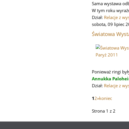
Sama wystawa odby
W tym roku wyraźni
Dział:
Relacje z wy
sobota, 09 lipiec 
Światowa Wyst
Ponieważ ringi by
Annukka Palohe
Dział:
Relacje z wy
1
2
»
koniec
Strona 1 z 2