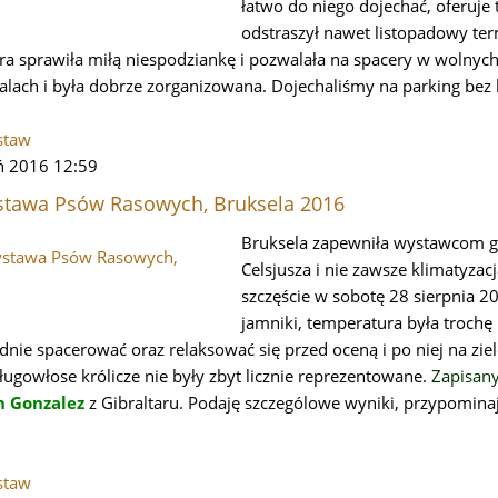
łatwo do niego dojechać, oferuje 
odstraszył nawet listopadowy ter
ura sprawiła miłą niespodziankę i pozwalała na spacery w wolnyc
alach i była dobrze zorganizowana. Dojechaliśmy na parking be
staw
eń 2016 12:59
stawa Psów Rasowych, Bruksela 2016
Bruksela zapewniła wystawcom go
Celsjusza i nie zawsze klimatyzac
szczęście w sobotę 28 sierpnia 20
jamniki, temperatura była trochę 
nie spacerować oraz relaksować się przed oceną i po niej na zi
długowłose królicze nie były zbyt licznie reprezentowane.
Zapisan
h Gonzalez
z Gibraltaru
. Podaję szczególowe wyniki, przypominają
staw