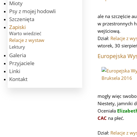
Mioty
Psy z mojej hodowli
ale na szczęście a
Szczenięta
w przestronnych h
Zapiski
wejściową.
Warto wiedzieć
Dział:
Relacje z wy
Relacje z wystaw
wtorek, 30 sierpi
Lektury
Galeria
Europejska Wy
Przyjaciele
Linki
Kontakt
mogły więc swobod
Niestety, jamniki 
Oceniała
Elizabet
CAC
na płeć.
Dział:
Relacje z wy