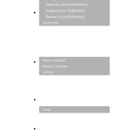
Szaman Lizus Maksimus
Dalaya Lizus Maksimus
ZAPISKI
Damai Lizus Maksimus
Szczenięta
Warto wiedzieć
GALERIA
Relacje z wystaw
Lektury
PRZYJACIELE
Filmy
LINKI