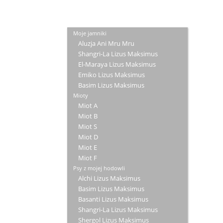
Moje jamniki
Aluzja Ani Mru Mru
Shangri-La Lizus Maksimus
El-Maraya Lizus Maksimus
Emiko Lizus Maksimus
Basim Lizus Maksimus
Mioty
Miot A
Miot B
Miot S
Miot D
Miot E
Miot F
Psy z mojej hodowli
Alchi Lizus Maksimus
Basim Lizus Maksimus
Basanti Lizus Maksimus
Shangri-La Lizus Maksimus
Shergol Lizus Maksimus