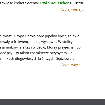
gowłose królicze oceniał
Erwin Deutscher
z Austrii.
Czytaj więcej...
h miast Europy i letnia pora (upalny lipiec) to dwa
owały o frekwencji na tej wystawie. W stolicy
le jamników, ale też i widzów, którzy przyjechali po
dać psy – w takim charakterze przybyłam i ja.
jamnikach długowłosych króliczych. Sędziowała
Czytaj więcej...