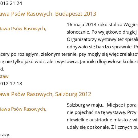
2013 21:24
awa Psów Rasowych, Budapeszt 2013
16 maja 2013 roku stolica Węgier
słonecznie. Po wyjątkowo długiej
Organizatorzy wystawy też spisa
odbywało się bardzo sprawnie. P
cery po rozległym, zielonym terenie, psy mogły się więc zrelakso
ę nie tylko jako widz, ale i wystawca. Jamniki długowłose królicz
ki.
staw
 2012 17:18
awa Psów Rasowych, Salzburg 2012
Salzburg w maju... Miejsce i pora
nie pojechać na tę wystawę. Przy
niewielkie austriackie miasto z w
udały się doskonale. Z licznych
razy.