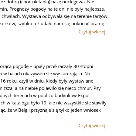
też dobrą (choć nietanią) bazę noclegową. Nie
min. Prognozy pogody na te dni nie były najlepsze,
h chwilach. Wystawa odbywała się na terenie targów,
z korków, szybko też udało nam się pokonać bramę
Czytaj więcej...
rącą pogodę – upały przekraczały 30 stopni
ja w halach okazywała się wystarczająca. Na
16 roku, czyli w dniu, kiedy były wystawiane
niższa, a na niebie pojawiło się nieco chmur. Psy
elonych terenach w pobliżu budynków Expo.
ych
w katalogu było 19, ale nie wszystkie się stawiły.
c, że w Belgii przyznaje się tylko jeden wniosek
Czytaj więcej...