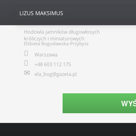
LIZUS
MAKSIMUS
Hodowla jamników długowłosych
króliczych i miniaturowych
Elżbieta Bogusławska-Przybysz
Warszawa
+48 603 112 175
ela_bog@gazeta.pl
WYŚ