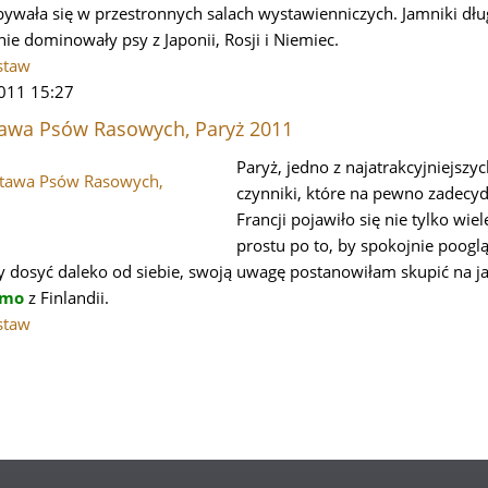
wała się w przestronnych salach wystawienniczych. Jamniki dłu
e dominowały psy z Japonii, Rosji i Niemiec.
staw
2011 15:27
awa Psów Rasowych, Paryż 2011
Paryż, jedno z najatrakcyjniejszyc
czynniki, które na pewno zadecyd
Francji pojawiło się nie tylko wie
prostu po to, by spokojnie pooglą
ły dosyć daleko od siebie, swoją uwagę postanowiłam skupić na 
imo
z Finlandii.
staw