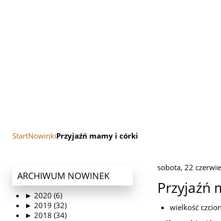
Start
Nowinki
Przyjaźń mamy i córki
sobota, 22 czerwi
ARCHIWUM
NOWINEK
Przyjaźń 
►
2020 (6)
►
2019 (32)
wielkość czcio
►
2018 (34)