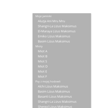
Moje jamniki
Aluzja Ani Mru Mru
Shangri-La Lizus Maksimus
El-Maraya Lizus Maksimus
Emiko Lizus Maksimus
Basim Lizus Maksimus
Mioty
Miot A
Miot B
Miot S
Miot D
Miot E
Miot F
Psy z mojej hodowli
Alchi Lizus Maksimus
Basim Lizus Maksimus
Basanti Lizus Maksimus
Shangri-La Lizus Maksimus
Shergol Lizus Maksimus