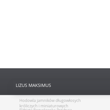
LIZUS
MAKSIMUS
Hodowla jamników długowłosych
króliczych i miniaturowych
Elżbieta Bogusławska-Przybysz