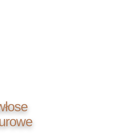
włose
aturowe