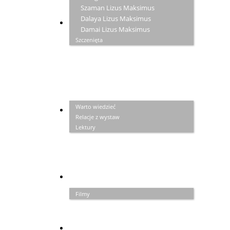
Szaman Lizus Maksimus
Dalaya Lizus Maksimus
ZAPISKI
Damai Lizus Maksimus
Szczenięta
Warto wiedzieć
GALERIA
Relacje z wystaw
Lektury
PRZYJACIELE
Filmy
LINKI