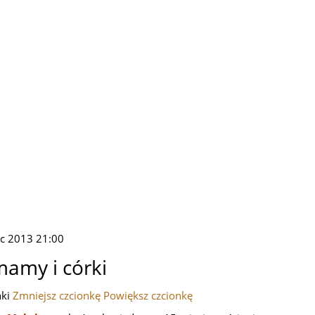
ec 2013 21:00
mamy i córki
nki
Zmniejsz czcionkę
Powiększ czcionkę