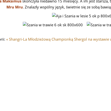
us Maksimus
skończyła niedawno 15 miesięcy. A im jest starsza,
Mru Mru
. Znalazły wspólny język, świetnie się ze sobą bawią 
rii:
« Shangri-La Młodzieżową Championką
Shergol na wystawie