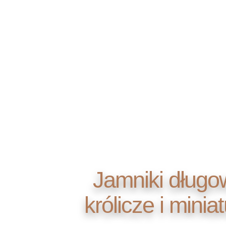
Jamniki długo
królicze i mini