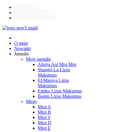
Język: polski
Language: english
Przejdź do Facebooka
O mnie
Nowinki
Jamniki
Moje jamniki
Aluzja Ani Mru Mru
Shangri-La Lizus
Maksimus
El-Maraya Lizus
Maksimus
Emiko Lizus Maksimus
Basim Lizus Maksimus
Mioty
Miot A
Miot B
Miot S
Miot D
Miot E