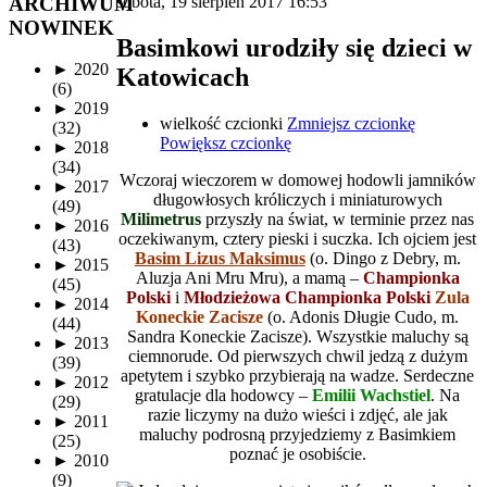
ARCHIWUM
sobota, 19 sierpień 2017 16:53
NOWINEK
Basimkowi urodziły się dzieci w
►
2020
Katowicach
(6)
►
2019
wielkość czcionki
Zmniejsz czcionkę
(32)
Powiększ czcionkę
►
2018
(34)
Wczoraj wieczorem w domowej hodowli jamników
►
2017
długowłosych króliczych i miniaturowych
(49)
Milimetrus
przyszły na świat, w terminie przez nas
►
2016
oczekiwanym, cztery pieski i suczka. Ich ojciem jest
(43)
Basim Lizus Maksimus
(o. Dingo z Debry, m.
►
2015
Aluzja Ani Mru Mru), a mamą –
Championka
(45)
Polski
i
Młodzieżowa Championka Polski
Zula
►
2014
Koneckie Zacisze
(o. Adonis Długie Cudo, m.
(44)
Sandra Koneckie Zacisze). Wszystkie maluchy są
►
2013
ciemnorude. Od pierwszych chwil jedzą z dużym
(39)
apetytem i szybko przybierają na wadze. Serdeczne
►
2012
gratulacje dla hodowcy –
Emilii Wachstiel
. Na
(29)
razie liczymy na dużo wieści i zdjęć, ale jak
►
2011
maluchy podrosną przyjedziemy z Basimkiem
(25)
poznać je osobiście.
►
2010
(9)