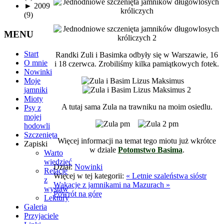
►
2009
(9)
MENU
Start
Randki Zuli i Basimka odbyły się w Warszawie, 16
O mnie
i 18 czerwca. Zrobiliśmy kilka pamiątkowych fotek.
Nowinki
Moje
jamniki
Mioty
A tutaj sama Zula na trawniku na moim osiedlu.
Psy z
mojej
hodowli
Szczenięta
Więcej informacji na temat tego miotu już wkrótce
Zapiski
w dziale
Potomstwo Basima
.
Warto
wiedzieć
Dział:
Nowinki
Relacje
Więcej w tej kategorii:
« Letnie szaleństwa sióstr
z
Wakacje z jamnikami na Mazurach »
wystaw
Powrót na górę
Lektury
Galeria
Przyjaciele