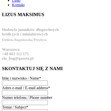
Linki
Kontakt
LIZUS
MAKSIMUS
Hodowla jamników długowłosych
króliczych i miniaturowych
Elżbieta Bogusławska-Przybysz
Warszawa
+48 603 112 175
ela_bog@gazeta.pl
SKONTAKTUJ
SIĘ Z NAMI
Imię i nazwisko / Name
*
Adres e-mail / E-mail address
*
Numer telefonu / Phone number
Temat / Subject
*