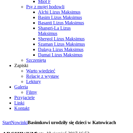
Miot F
Psy z mojej hodowli
Alchi Lizus Maksimus
Basim Lizus Maksimus
Basanti Lizus Maksimus
Shangri-La Lizus
Maksimus
Shergol Lizus Maksimus
Szaman Lizus Maksimus
Dalaya Lizus Maksimus
Damai Lizus Maksimus
Szczenięta
Zapiski
Warto wiedzieć
Relacje z wystaw
Lektury
Galeria
Filmy
Przyjaciele
Linki
Kontakt
Start
Nowinki
Basimkowi urodziły się dzieci w Katowicach