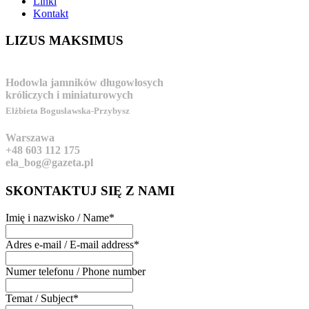
Linki
Kontakt
LIZUS
MAKSIMUS
Hodowla jamników długowłosych
króliczych i miniaturowych
Elżbieta Bogusławska-Przybysz
Warszawa
+48 603 112 175
ela_bog@gazeta.pl
SKONTAKTUJ
SIĘ Z NAMI
Imię i nazwisko / Name
*
Adres e-mail / E-mail address
*
Numer telefonu / Phone number
Temat / Subject
*