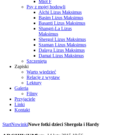
Miot F
Psy z mojej hodowli
Alchi Lizus Maksimus
Basim Lizus Maksimus
Basanti Lizus Maksimus
Shangri-La Lizus
Maksimus
Shergol Lizus Maksimus
Szaman Lizus Maksimus
Dalaya Lizus Maksimus
Damai Lizus Maksimus
Szczenięta
Zapiski
Warto wiedzieć
Relacje z wystaw
Lektury
Galeria
Filmy
Przyjaciele
Linki
Kontakt
Start
Nowinki
Nowe fotki dzieci Shergola i Hardy