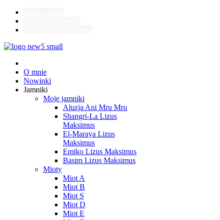
Język: polski
Language: english
Przejdź do Facebooka
O mnie
Nowinki
Jamniki
Moje jamniki
Aluzja Ani Mru Mru
Shangri-La Lizus
Maksimus
El-Maraya Lizus
Maksimus
Emiko Lizus Maksimus
Basim Lizus Maksimus
Mioty
Miot A
Miot B
Miot S
Miot D
Miot E