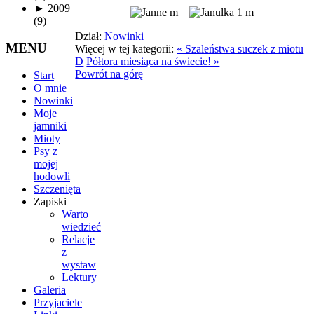
►
2009
(9)
Dział:
Nowinki
MENU
Więcej w tej kategorii:
« Szaleństwa suczek z miotu
D
Półtora miesiąca na świecie! »
Powrót na górę
Start
O mnie
Nowinki
Moje
jamniki
Mioty
Psy z
mojej
hodowli
Szczenięta
Zapiski
Warto
wiedzieć
Relacje
z
wystaw
Lektury
Galeria
Przyjaciele