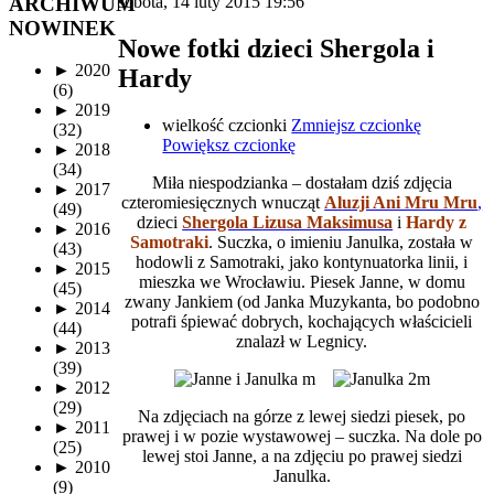
ARCHIWUM
sobota, 14 luty 2015 19:56
NOWINEK
Nowe fotki dzieci Shergola i
►
2020
Hardy
(6)
►
2019
wielkość czcionki
Zmniejsz czcionkę
(32)
Powiększ czcionkę
►
2018
(34)
Miła niespodzianka ‒ dostałam dziś zdjęcia
►
2017
czteromiesięcznych wnucząt
Aluzji Ani Mru Mru
,
(49)
dzieci
Shergola Lizusa Maksimusa
i
Hardy z
►
2016
Samotraki
. Suczka, o imieniu Janulka, została w
(43)
hodowli z Samotraki, jako kontynuatorka linii, i
►
2015
mieszka we Wrocławiu. Piesek Janne, w domu
(45)
zwany Jankiem (od Janka Muzykanta, bo podobno
►
2014
potrafi śpiewać dobrych, kochających właścicieli
(44)
znalazł w Legnicy.
►
2013
(39)
►
2012
(29)
Na zdjęciach na górze z lewej siedzi piesek, po
►
2011
prawej i w pozie wystawowej ‒ suczka. Na dole po
(25)
lewej stoi Janne, a na zdjęciu po prawej siedzi
►
2010
Janulka.
(9)