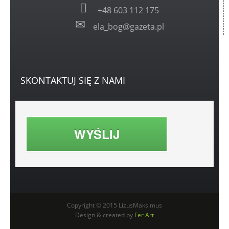
+48 603 112 175
ela_bog@gazeta.pl
SKONTAKTUJ
SIĘ Z NAMI
WYŚLIJ
Copyright © 2015 LizusMaksimus
Design & created by
Fer Art