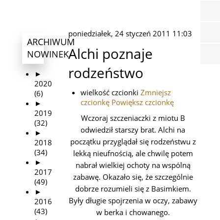
poniedziałek, 24 styczeń 2011 11:03
ARCHIWUM
Alchi poznaje
NOWINEK
rodzeństwo
►
2020
wielkość czcionki
Zmniejsz
(6)
czcionkę
Powiększ czcionkę
►
2019
Wczoraj szczeniaczki z miotu B
(32)
odwiedził starszy brat. Alchi na
►
początku przyglądał się rodzeństwu z
2018
(34)
lekką nieufnością, ale chwilę potem
►
nabrał wielkiej ochoty na wspólną
2017
zabawę. Okazało się, że szczególnie
(49)
dobrze rozumieli się z Basimkiem.
►
Były długie spojrzenia w oczy, zabawy
2016
(43)
w berka i chowanego.