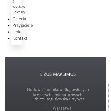
z
wystaw
Lektury
Galeria
Przyjaciele
Linki
Kontakt
LIZUS
MAKSIMUS
Hodowla jamników długowłosych
króliczych i miniaturowych
Elżbieta Bogusławska-Przybysz
Warszawa