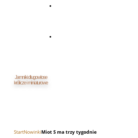
LINKI
KONTAKT
Jamniki długowłose
królicze i miniaturowe
Start
Nowinki
Miot S ma trzy tygodnie