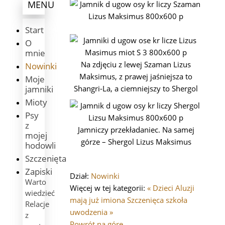
MENU
Start
O
mnie
Na zdjęciu z lewej Szaman Lizus
Nowinki
Maksimus, z prawej jaśniejsza to
Moje
jamniki
Shangri-La, a ciemniejszy to Shergol
Mioty
Psy
z
Jamniczy przekładaniec. Na samej
mojej
górze – Shergol Lizus Maksimus
hodowli
Szczenięta
Zapiski
Dział:
Nowinki
Warto
Więcej w tej kategorii:
« Dzieci Aluzji
wiedzieć
mają już imiona
Szczenięca szkoła
Relacje
uwodzenia »
z
Powrót na górę