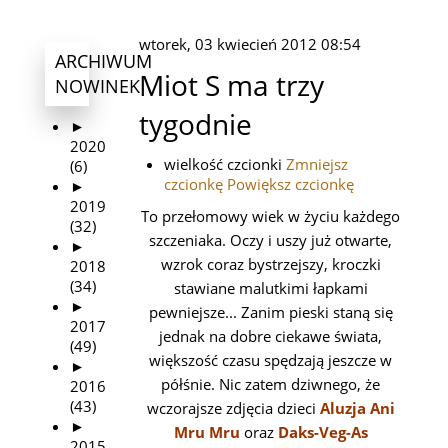
wtorek, 03 kwiecień 2012 08:54
ARCHIWUM
Miot S ma trzy
NOWINEK
tygodnie
►
2020
wielkość czcionki
Zmniejsz
(6)
czcionkę
Powiększ czcionkę
►
2019
To przełomowy wiek w życiu każdego
(32)
szczeniaka. Oczy i uszy już otwarte,
►
wzrok coraz bystrzejszy, kroczki
2018
(34)
stawiane malutkimi łapkami
►
pewniejsze... Zanim pieski staną się
2017
jednak na dobre ciekawe świata,
(49)
większość czasu spędzają jeszcze w
►
półśnie. Nic zatem dziwnego, że
2016
(43)
wczorajsze zdjęcia dzieci
Aluzja Ani
►
Mru Mru
oraz
Daks-Veg-As
2015