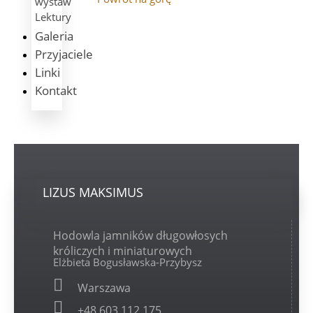
wystaw
Lektury
Galeria
Przyjaciele
Linki
Kontakt
LIZUS
MAKSIMUS
Hodowla jamników długowłosych
króliczych i miniaturowych
Elżbieta Bogusławska-Przybysz
Warszawa
+48 603 112 175