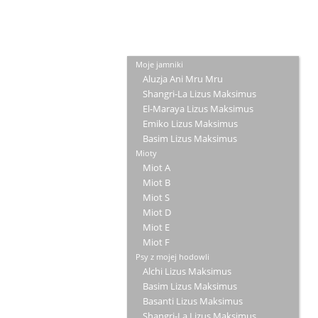
Moje jamniki
Aluzja Ani Mru Mru
Shangri-La Lizus Maksimus
El-Maraya Lizus Maksimus
Emiko Lizus Maksimus
Basim Lizus Maksimus
Mioty
Miot A
Miot B
Miot S
Miot D
Miot E
Miot F
Psy z mojej hodowli
Alchi Lizus Maksimus
Basim Lizus Maksimus
Basanti Lizus Maksimus
Shangri-La Lizus Maksimus