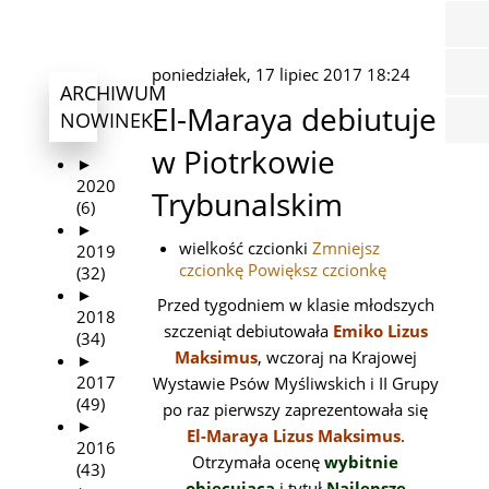
poniedziałek, 17 lipiec 2017 18:24
ARCHIWUM
El-Maraya debiutuje
NOWINEK
w Piotrkowie
►
2020
Trybunalskim
(6)
►
wielkość czcionki
Zmniejsz
2019
czcionkę
Powiększ czcionkę
(32)
►
Przed tygodniem w klasie młodszych
2018
szczeniąt debiutowała
Emiko Lizus
(34)
Maksimus
, wczoraj na Krajowej
►
2017
Wystawie Psów Myśliwskich i II Grupy
(49)
po raz pierwszy zaprezentowała się
►
El-Maraya Lizus Maksimus
.
2016
Otrzymała ocenę
wybitnie
(43)
obiecującą
i tytuł
Najlepsze