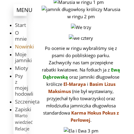
MENU
Start
O
mnie
Nowinki
Po ocenie w ringu wybraliśmy się z
Moje
psami do pobliskiego parku.
jamniki
Zachwyciły nas tam przepiękne
Mioty
rabatki kwiatowe. Na fotkach ja z
Ewą
Psy
Dąbrowską
oraz jamniki długowłose
z
królicze
El-Maraya
i
Basim Lizus
mojej
Maksimus
(nie był wystawiany,
hodowli
przyjechał tylko towarzysko) oraz
Szczenięta
młodziutka jamniczka długowłosa
Zapiski
standardowa
Karma Hokus Pokus z
Warto
Perłowej
.
wiedzieć
Relacje