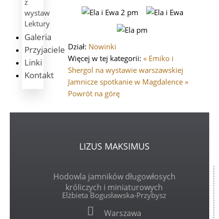
z
wystaw
Lektury
Galeria
Dział:
Nowinki
Przyjaciele
Więcej w tej kategorii:
« Emiko i
Linki
Shergol na wystawie warszawskiej
Kontakt
Jamnicze spotkanie w Magdalence »
Powrót na górę
LIZUS
MAKSIMUS
Hodowla jamników długowłosych
króliczych i miniaturowych
Elżbieta Bogusławska-Przybysz
Warszawa