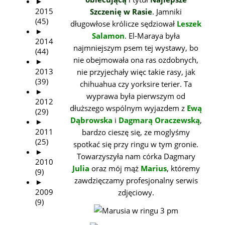
►
2015
Szczenię w Rasie
. Jamniki
(45)
długowłose królicze sędziował
Leszek
►
Salamon
. El-Maraya była
2014
najmniejszym psem tej wystawy, bo
(44)
nie obejmowała ona ras ozdobnych,
►
2013
nie przyjechały więc takie rasy, jak
(39)
chihuahua czy yorksire terier. Ta
►
wyprawa była pierwszym od
2012
dłuższego wspólnym wyjazdem z
Ewą
(29)
Dąbrowska
i
Dagmarą Oraczewską
,
►
2011
bardzo cieszę się, ze moglyśmy
(25)
spotkać się przy ringu w tym gronie.
►
Towarzyszyła nam córka Dagmary
2010
Julia
oraz mój mąż
Marius
, któremy
(9)
zawdzięczamy profesjonalny serwis
►
2009
zdjęciowy.
(9)