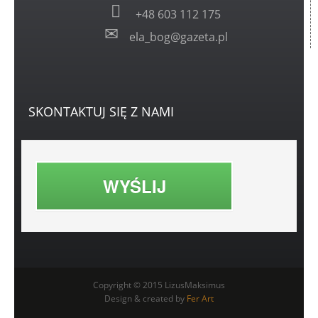
+48 603 112 175
ela_bog@gazeta.pl
SKONTAKTUJ
SIĘ Z NAMI
WYŚLIJ
Copyright © 2015 LizusMaksimus
Design & created by
Fer Art