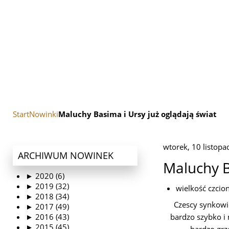
Start
Nowinki
Maluchy Basima i Ursy już oglądają świat
wtorek, 10 listop
ARCHIWUM
NOWINEK
Maluchy B
►
2020 (6)
►
2019 (32)
wielkość czcio
►
2018 (34)
Czescy synkow
►
2017 (49)
►
2016 (43)
bardzo szybko i
►
2015 (45)