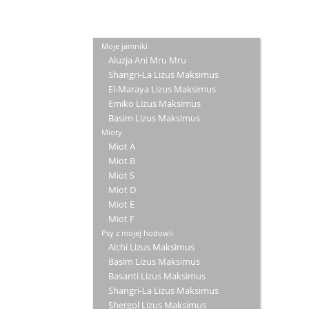
Moje jamniki
Aluzja Ani Mru Mru
Shangri-La Lizus Maksimus
El-Maraya Lizus Maksimus
Emiko Lizus Maksimus
Basim Lizus Maksimus
Mioty
Miot A
Miot B
Miot S
Miot D
Miot E
Miot F
Psy z mojej hodowli
Alchi Lizus Maksimus
Basim Lizus Maksimus
Basanti Lizus Maksimus
Shangri-La Lizus Maksimus
Shergol Lizus Maksimus