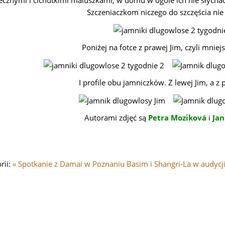
ecznymi i cichutkimi maluszkami, w domu w ogóle ich nie słych
Szczeniaczkom niczego do szczęścia nie
Poniżej na fotce z prawej Jim, czyli mniej
I profile obu jamniczków. Z lewej Jim, a z 
Autorami zdjęć są
Petra Moziková
i
Ja
rii:
« Spotkanie z Damai w Poznaniu
Basim i Shangri-La w audycji