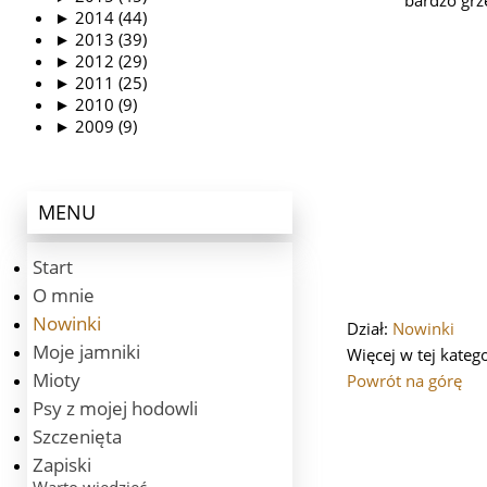
bardzo grz
►
2014 (44)
►
2013 (39)
►
2012 (29)
►
2011 (25)
►
2010 (9)
►
2009 (9)
MENU
Start
O mnie
Nowinki
Dział:
Nowinki
Moje jamniki
Więcej w tej katego
Mioty
Powrót na górę
Psy z mojej hodowli
Szczenięta
Zapiski