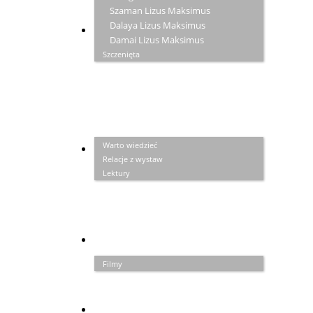
Szaman Lizus Maksimus
Dalaya Lizus Maksimus
ZAPISKI
Damai Lizus Maksimus
Szczenięta
Warto wiedzieć
GALERIA
Relacje z wystaw
Lektury
PRZYJACIELE
Filmy
LINKI