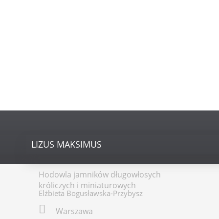
LIZUS
MAKSIMUS
Hodowla jamników długowłosych
króliczych i miniaturowych
Elżbieta Bogusławska-Przybysz
Warszawa