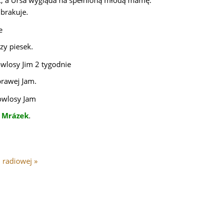
ać, a Ursa wygląda na spełnioną młodą mamę.
 brakuje.
szy piesek.
prawej Jam.
n Mrázek
.
 radiowej »