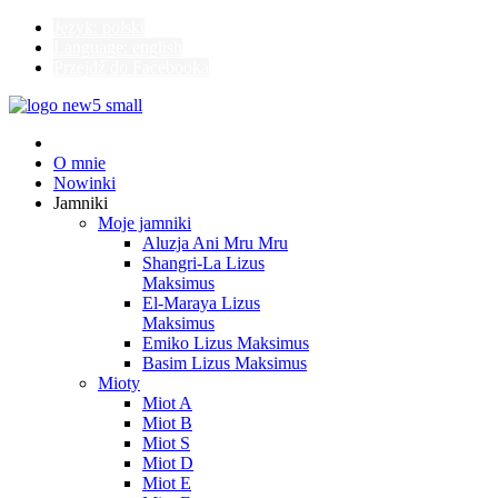
Język: polski
Language: english
Przejdź do Facebooka
O mnie
Nowinki
Jamniki
Moje jamniki
Aluzja Ani Mru Mru
Shangri-La Lizus
Maksimus
El-Maraya Lizus
Maksimus
Emiko Lizus Maksimus
Basim Lizus Maksimus
Mioty
Miot A
Miot B
Miot S
Miot D
Miot E