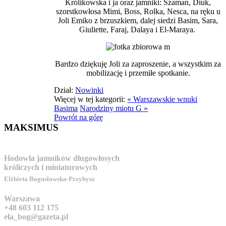
Królikowska i ja oraz jamniki: Szaman, Diuk,
szorstkowłosa Mimi, Boss, Rolka, Nesca, na ręku u
Joli Emiko z brzuszkiem, dalej siedzi Basim, Sara,
Giuliette, Faraj, Dalaya i El-Maraya.
Bardzo dziękuję Joli za zaproszenie, a wszystkim za
mobilizację i przemiłe spotkanie.
Dział:
Nowinki
Więcej w tej kategorii:
« Warszawskie wnuki
Basima
Narodziny miotu G »
Powrót na górę
MAKSIMUS
Hodowla jamników długowłosych
króliczych i miniaturowych
Elżbieta Bogusławska-Przybysz
Warszawa
+48 603 112 175
ela_bog@gazeta.pl