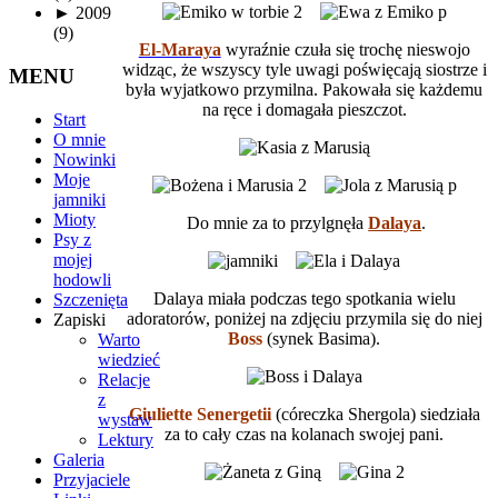
►
2009
(9)
El-Maraya
wyraźnie czuła się trochę nieswojo
widząc, że wszyscy tyle uwagi poświęcają siostrze i
MENU
była wyjatkowo przymilna. Pakowała się każdemu
na ręce i domagała pieszczot.
Start
O mnie
Nowinki
Moje
jamniki
Mioty
Do mnie za to przylgnęła
Dalaya
.
Psy z
mojej
hodowli
Dalaya miała podczas tego spotkania wielu
Szczenięta
adoratorów, poniżej na zdjęciu przymila się do niej
Zapiski
Boss
(synek Basima).
Warto
wiedzieć
Relacje
z
Giuliette Senergetii
(córeczka Shergola) siedziała
wystaw
za to cały czas na kolanach swojej pani.
Lektury
Galeria
Przyjaciele