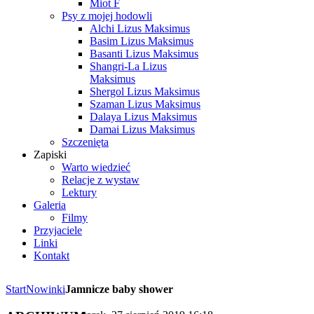
Miot F
Psy z mojej hodowli
Alchi Lizus Maksimus
Basim Lizus Maksimus
Basanti Lizus Maksimus
Shangri-La Lizus
Maksimus
Shergol Lizus Maksimus
Szaman Lizus Maksimus
Dalaya Lizus Maksimus
Damai Lizus Maksimus
Szczenięta
Zapiski
Warto wiedzieć
Relacje z wystaw
Lektury
Galeria
Filmy
Przyjaciele
Linki
Kontakt
Start
Nowinki
Jamnicze baby shower