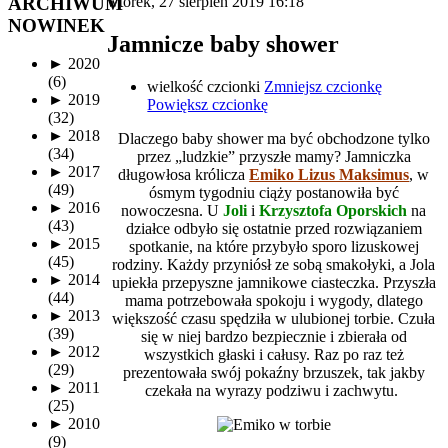
ARCHIWUM
wtorek, 27 sierpień 2019 16:18
NOWINEK
Jamnicze baby shower
►
2020
(6)
wielkość czcionki
Zmniejsz czcionkę
►
2019
Powiększ czcionkę
(32)
►
2018
Dlaczego baby shower ma być obchodzone tylko
(34)
przez „ludzkie” przyszłe mamy? Jamniczka
►
2017
długowłosa królicza
Emiko Lizus Maksimus
, w
(49)
ósmym tygodniu ciąży postanowiła być
►
2016
nowoczesna. U
Joli
i
Krzysztofa Oporskich
na
(43)
działce odbyło się ostatnie przed rozwiązaniem
►
2015
spotkanie, na które przybyło sporo lizuskowej
(45)
rodziny. Każdy przyniósł ze sobą smakołyki, a Jola
►
2014
upiekła przepyszne jamnikowe ciasteczka. Przyszła
(44)
mama potrzebowała spokoju i wygody, dlatego
►
2013
większość czasu spędziła w ulubionej torbie. Czuła
(39)
się w niej bardzo bezpiecznie i zbierała od
►
2012
wszystkich głaski i całusy. Raz po raz też
(29)
prezentowała swój pokaźny brzuszek, tak jakby
►
2011
czekała na wyrazy podziwu i zachwytu.
(25)
►
2010
(9)