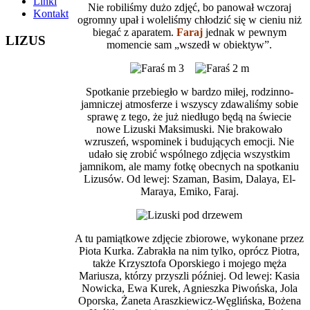
Linki
Nie robiliśmy dużo zdjęć, bo panował wczoraj
Kontakt
ogromny upał i woleliśmy chłodzić się w cieniu niż
biegać z aparatem.
Faraj
jednak w pewnym
LIZUS
momencie sam „wszedł w obiektyw”.
Spotkanie przebiegło w bardzo miłej, rodzinno-
jamniczej atmosferze i wszyscy zdawaliśmy sobie
sprawę z tego, że już niedługo będą na świecie
nowe Lizuski Maksimuski. Nie brakowało
wzruszeń, wspominek i budujących emocji. Nie
udało się zrobić wspólnego zdjęcia wszystkim
jamnikom, ale mamy fotkę obecnych na spotkaniu
Lizusów. Od lewej: Szaman, Basim, Dalaya, El-
Maraya, Emiko, Faraj.
A tu pamiątkowe zdjęcie zbiorowe, wykonane przez
Piota Kurka. Zabrakła na nim tylko, oprócz Piotra,
także Krzysztofa Oporskiego i mojego męża
Mariusza, którzy przyszli później. Od lewej: Kasia
Nowicka, Ewa Kurek, Agnieszka Piwońska, Jola
Oporska, Żaneta Araszkiewicz-Węglińska, Bożena