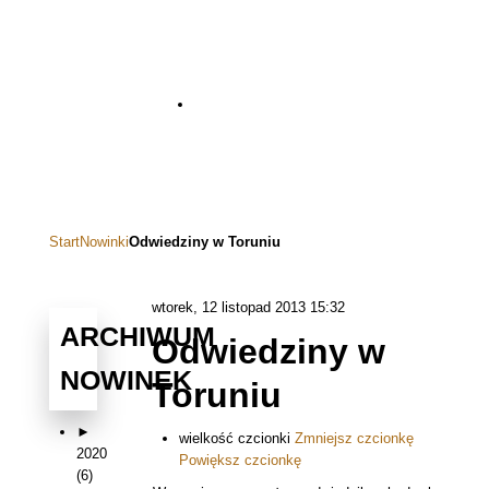
KONTAKT
Start
Nowinki
Odwiedziny w Toruniu
wtorek, 12 listopad 2013 15:32
ARCHIWUM
Odwiedziny w
NOWINEK
Toruniu
►
wielkość czcionki
Zmniejsz czcionkę
2020
Powiększ czcionkę
(6)