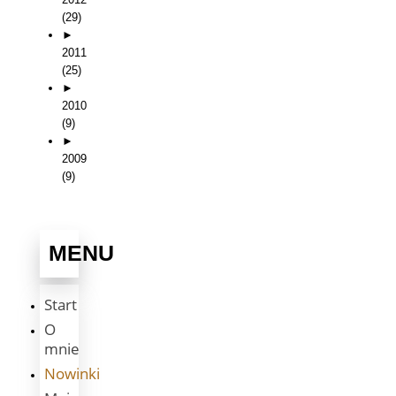
(29)
►
2011
(25)
►
2010
(9)
►
2009
(9)
MENU
Start
O
mnie
Nowinki