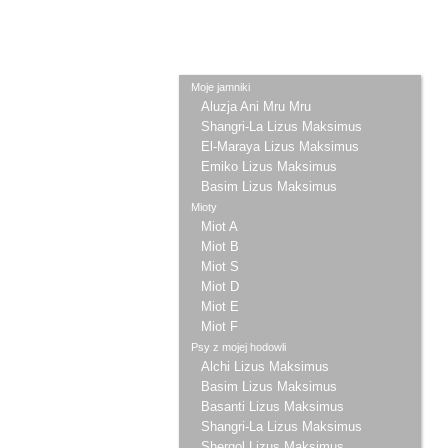
Moje jamniki
Aluzja Ani Mru Mru
Shangri-La Lizus Maksimus
El-Maraya Lizus Maksimus
Emiko Lizus Maksimus
Basim Lizus Maksimus
Mioty
Miot A
Miot B
Miot S
Miot D
Miot E
Miot F
Psy z mojej hodowli
Alchi Lizus Maksimus
Basim Lizus Maksimus
Basanti Lizus Maksimus
Shangri-La Lizus Maksimus
Shergol Lizus Maksimus