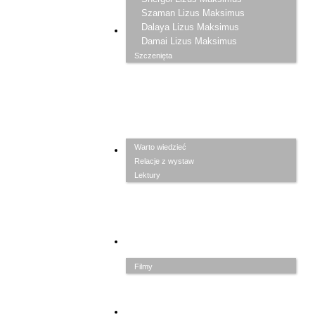
Szaman Lizus Maksimus
Dalaya Lizus Maksimus
ZAPISKI
Damai Lizus Maksimus
Szczenięta
Warto wiedzieć
GALERIA
Relacje z wystaw
Lektury
PRZYJACIELE
Filmy
LINKI