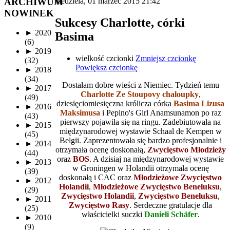
ARCHIWUM
niedziela, 01 marzec 2015 21:42
NOWINEK
Sukcesy Charlotte, córki
►
2020
Basima
(6)
►
2019
wielkość czcionki
Zmniejsz czcionkę
(32)
Powiększ czcionkę
►
2018
(34)
Dostałam dobre wieści z Niemiec. Tydzień temu
►
2017
Charlotte Ze Stoupovy chaloupky
,
(49)
dziesięciomiesięczna królicza córka
Basima Lizusa
►
2016
Maksimusa
i Pepino's Girl Anamsunamon po raz
(43)
pierwszy pojawiła się na ringu. Zadebiutowała na
►
2015
międzynarodowej wystawie Schaal de Kempen w
(45)
Belgii. Zaprezentowała się bardzo profesjonalnie i
►
2014
otrzymała ocenę doskonałą,
Zwycięstwo Młodzież
y
(44)
oraz
BOS
. A dzisiaj na międzynarodowej wystawie
►
2013
w Groningen w Holandii otrzymała ocenę
(39)
doskonałą i CAC oraz
Młodzieżowe Zwycięstwo
►
2012
Holandii
,
Młodzieżowe Zwycięstwo Beneluksu
,
(29)
Zwycięstwo Holandii
,
Zwycięstwo Beneluksu
,
►
2011
Zwycięstwo Rasy
. Serdeczne gratulacje dla
(25)
właścicielki suczki
Danieli Schäfer
.
►
2010
(9)