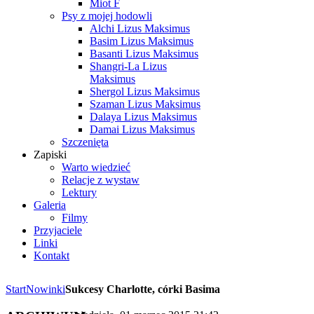
Miot F
Psy z mojej hodowli
Alchi Lizus Maksimus
Basim Lizus Maksimus
Basanti Lizus Maksimus
Shangri-La Lizus
Maksimus
Shergol Lizus Maksimus
Szaman Lizus Maksimus
Dalaya Lizus Maksimus
Damai Lizus Maksimus
Szczenięta
Zapiski
Warto wiedzieć
Relacje z wystaw
Lektury
Galeria
Filmy
Przyjaciele
Linki
Kontakt
Start
Nowinki
Sukcesy Charlotte, córki Basima