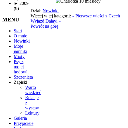
►
2009
(9)
Dział:
Nowinki
Więcej w tej kategorii:
« Pierwsze wieści z Czech
MENU
Wyjazd Dalayi »
Powrót na górę
Start
O mnie
Nowinki
Moje
jamniki
Mioty
Psy z
mojej
hodowli
Szczenięta
Zapiski
Warto
wiedzieć
Relacje
z
wystaw
Lektury
Galeria
Przyjaciele