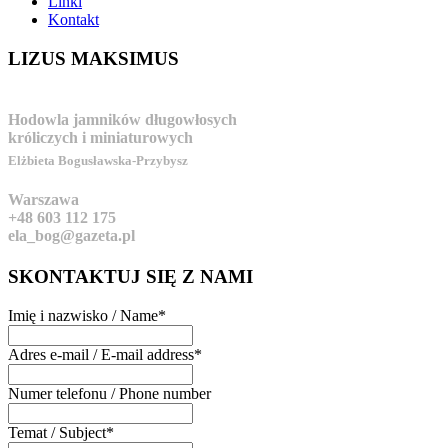
Linki
Kontakt
LIZUS
MAKSIMUS
Hodowla jamników długowłosych
króliczych i miniaturowych
Elżbieta Bogusławska-Przybysz
Warszawa
+48 603 112 175
ela_bog@gazeta.pl
SKONTAKTUJ
SIĘ Z NAMI
Imię i nazwisko / Name
*
Adres e-mail / E-mail address
*
Numer telefonu / Phone number
Temat / Subject
*