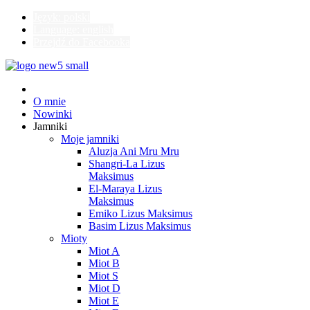
Język: polski
Language: english
Przejdź do Facebooka
O mnie
Nowinki
Jamniki
Moje jamniki
Aluzja Ani Mru Mru
Shangri-La Lizus
Maksimus
El-Maraya Lizus
Maksimus
Emiko Lizus Maksimus
Basim Lizus Maksimus
Mioty
Miot A
Miot B
Miot S
Miot D
Miot E