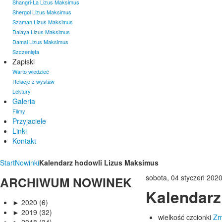
Shangri-La Lizus Maksimus
Shergol Lizus Maksimus
Szaman Lizus Maksimus
Dalaya Lizus Maksimus
Damai Lizus Maksimus
Szczenięta
Zapiski
Warto wiedzieć
Relacje z wystaw
Lektury
Galeria
Filmy
Przyjaciele
Linki
Kontakt
Start
Nowinki
Kalendarz hodowli Lizus Maksimus
sobota, 04 styczeń 202
ARCHIWUM
NOWINEK
Kalendarz
►
2020 (6)
►
2019 (32)
wielkość czcionki
Zm