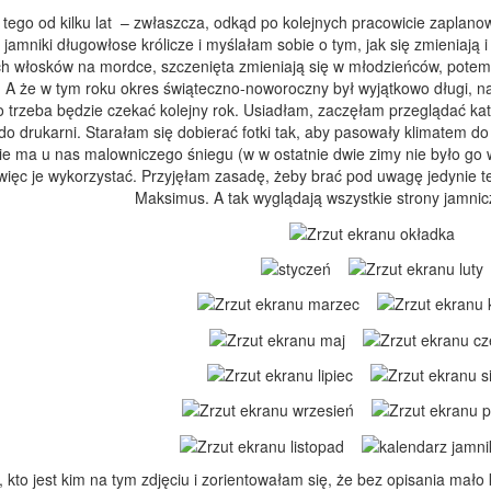
tego od kilku lat – zwłaszcza, odkąd po kolejnych pracowicie zaplanow
jamniki długowłose królicze i myślałam sobie o tym, jak się zmieniają i 
 włosków na mordce, szczenięta zmieniają się w młodzieńców, potem –
 A że w tym roku okres świąteczno-noworoczny był wyjątkowo długi, nag
trzeba będzie czekać kolejny rok. Usiadłam, zaczęłam przeglądać katal
do drukarni. Starałam się dobierać fotki tak, aby pasowały klimatem 
ie ma u nas malowniczego śniegu (w w ostatnie dwie zimy nie było go w 
więc je wykorzystać. Przyjęłam zasadę, żeby brać pod uwagę jedynie te 
Maksimus. A tak wyglądają wszystkie strony jamni
to jest kim na tym zdjęciu i zorientowałam się, że bez opisania mało kt