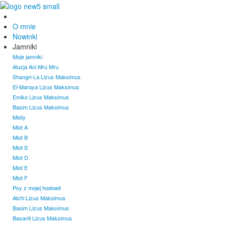
O mnie
Nowinki
Jamniki
Moje jamniki
Aluzja Ani Mru Mru
Shangri-La Lizus Maksimus
El-Maraya Lizus Maksimus
Emiko Lizus Maksimus
Basim Lizus Maksimus
Mioty
Miot A
Miot B
Miot S
Miot D
Miot E
Miot F
Psy z mojej hodowli
Alchi Lizus Maksimus
Basim Lizus Maksimus
Basanti Lizus Maksimus