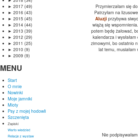
►
2018 (34)
►
2017 (49)
Przymierzałam się do 
►
2016 (43)
Patrzyłam na lizusowe 
►
2015 (45)
Aluzji
przybywa siwych
►
2014 (44)
wiążą się wspomnienia.
►
2013 (39)
potem będę żałować, bo 
►
2012 (29)
kalendarza i wysłałam 
►
2011 (25)
zimowymi, bo ostatnio n
►
2010 (9)
lat temu, musiałam 
►
2009 (9)
MENU
Start
O mnie
Nowinki
Moje jamniki
Mioty
Psy z mojej hodowli
Szczenięta
Zapiski
Warto wiedzieć
Nie podpisywałam, k
Relacje z wystaw