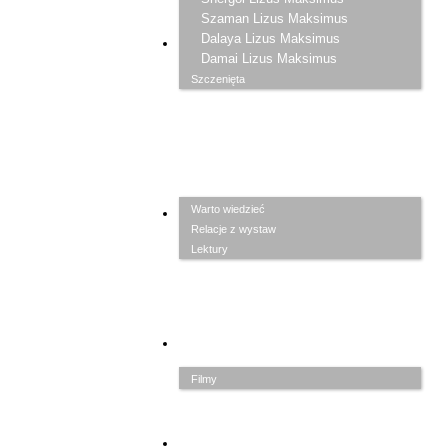
Szaman Lizus Maksimus
Dalaya Lizus Maksimus
ZAPISKI
Damai Lizus Maksimus
Szczenięta
Warto wiedzieć
GALERIA
Relacje z wystaw
Lektury
PRZYJACIELE
Filmy
LINKI