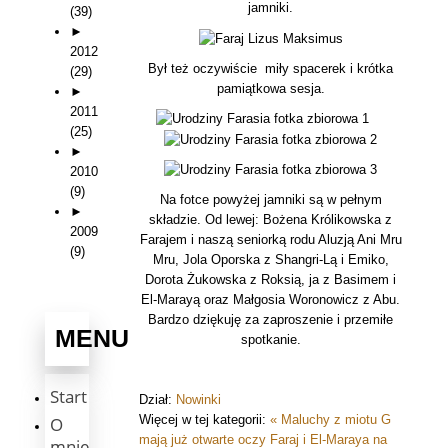
jamniki.
(39)
►
2012
Był też oczywiście miły spacerek i krótka
(29)
pamiątkowa sesja.
►
2011
(25)
►
2010
(9)
Na fotce powyżej jamniki są w pełnym
►
składzie. Od lewej: Bożena Królikowska z
2009
Farajem i naszą seniorką rodu Aluzją Ani Mru
(9)
Mru, Jola Oporska z Shangri-Lą i Emiko,
Dorota Żukowska z Roksią, ja z Basimem i
El-Marayą oraz Małgosia Woronowicz z Abu.
Bardzo dziękuję za zaproszenie i przemiłe
MENU
spotkanie.
Start
Dział:
Nowinki
Więcej w tej kategorii:
« Maluchy z miotu G
O
mają już otwarte oczy
Faraj i El-Maraya na
mnie