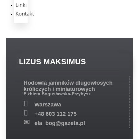
Linki
Kontakt
LIZUS
MAKSIMUS
Hodowla jamników długowłosych
króliczych i miniaturowych
Elżbieta Bogusławska-Przybysz
Warszawa
+48 603 112 175
ela_bog@gazeta.pl