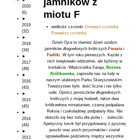
jamników z
2020
miotu F
(6)
►
2019
wielkość czcionki
Zmniejsz czcionkę
(32)
Powiększ czcionkę
►
Dzień Ojca to również dzień urodzin
2018
jamników długowłosych króliczych
Farasia
i
(34)
Fadilki
. W tym roku pierwszych. Każde z
►
nich świętowało oddzielnie, ale byliśmy w
2017
kontakcie. Właścicielka Faraja,
Bożena
(49)
Królikowska
, zaprosiła nas na lody w
►
naszym ulubionym Parku Skaryszewskim.
2016
Towarzystwo było dość liczne i nie tylko
(43)
rude. Oprócz jamniczków długowłosych
►
króliczych z mojej hodowli, także dwa
2015
krótkowłose miniaturowe, czarna podpalana
(45)
Roksia i czekoladowy podpalany Abu. Nie
►
obeszło się bez tortu dla psów i... świeczki.
2014
Apetyczny torcik był przygotowany z pysznej
(44)
puszki oraz psich przysmaków i został
►
sprawiedliwie podzielony między wszystkie
2013