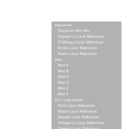
Moje jamniki
Aluzja Ani Mru Mru
Shangri-La Lizus Maksimus
El-Maraya Lizus Maksimus
Emiko Lizus Maksimus
Basim Lizus Maksimus
Mioty
Miot A
Miot B
Miot S
Miot D
Miot E
Miot F
Psy z mojej hodowli
Alchi Lizus Maksimus
Basim Lizus Maksimus
Basanti Lizus Maksimus
Shangri-La Lizus Maksimus
Shergol Lizus Maksimus