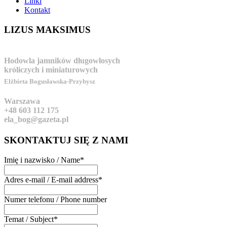
Linki
Kontakt
LIZUS
MAKSIMUS
Hodowla jamników długowłosych
króliczych i miniaturowych
Elżbieta Bogusławska-Przybysz
Warszawa
+48 603 112 175
ela_bog@gazeta.pl
SKONTAKTUJ
SIĘ Z NAMI
Imię i nazwisko / Name
*
Adres e-mail / E-mail address
*
Numer telefonu / Phone number
Temat / Subject
*