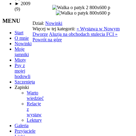
►
2009
(9)
MENU
Dział:
Nowinki
Więcej w tej kategorii:
« Wystawa w Nowym
Start
Dworze
Aluzja na obchodach stulecia FCI »
O mnie
Powrót na górę
Nowinki
Moje
jamniki
Mioty
Psy z
mojej
hodowli
Szczenięta
Zapiski
Warto
wiedzieć
Relacje
z
wystaw
Lektury
Galeria
Przyjaciele