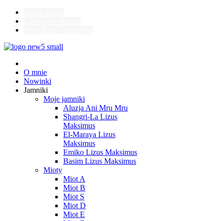
Język: polski
Language: english
Przejdź do Facebooka
O mnie
Nowinki
Jamniki
Moje jamniki
Aluzja Ani Mru Mru
Shangri-La Lizus
Maksimus
El-Maraya Lizus
Maksimus
Emiko Lizus Maksimus
Basim Lizus Maksimus
Mioty
Miot A
Miot B
Miot S
Miot D
Miot E