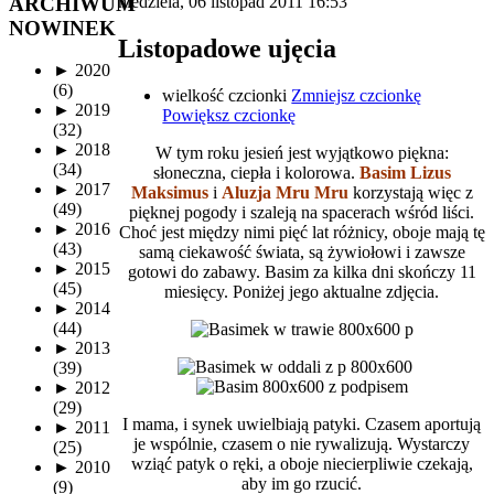
ARCHIWUM
niedziela, 06 listopad 2011 16:53
NOWINEK
Listopadowe ujęcia
►
2020
(6)
wielkość czcionki
Zmniejsz czcionkę
►
2019
Powiększ czcionkę
(32)
►
2018
W tym roku jesień jest wyjątkowo piękna:
(34)
słoneczna, ciepła i kolorowa.
Basim Lizus
►
2017
Maksimus
i
Aluzja Mru Mru
korzystają więc z
(49)
pięknej pogody i szaleją na spacerach wśród liści.
►
2016
Choć jest między nimi pięć lat różnicy, oboje mają tę
(43)
samą ciekawość świata, są żywiołowi i zawsze
►
2015
gotowi do zabawy. Basim za kilka dni skończy 11
(45)
miesięcy. Poniżej jego aktualne zdjęcia.
►
2014
(44)
►
2013
(39)
►
2012
(29)
I mama, i synek uwielbiają patyki. Czasem aportują
►
2011
je wspólnie, czasem o nie rywalizują. Wystarczy
(25)
wziąć patyk o ręki, a oboje niecierpliwie czekają,
►
2010
aby im go rzucić.
(9)