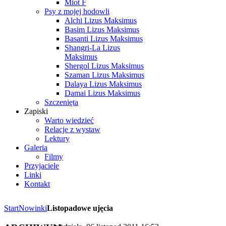
Miot F
Psy z mojej hodowli
Alchi Lizus Maksimus
Basim Lizus Maksimus
Basanti Lizus Maksimus
Shangri-La Lizus
Maksimus
Shergol Lizus Maksimus
Szaman Lizus Maksimus
Dalaya Lizus Maksimus
Damai Lizus Maksimus
Szczenięta
Zapiski
Warto wiedzieć
Relacje z wystaw
Lektury
Galeria
Filmy
Przyjaciele
Linki
Kontakt
Start
Nowinki
Listopadowe ujęcia