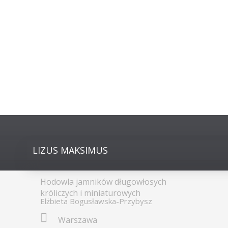
LIZUS
MAKSIMUS
Hodowla jamników długowłosych
króliczych i miniaturowych
Elżbieta Bogusławska-Przybysz
Warszawa