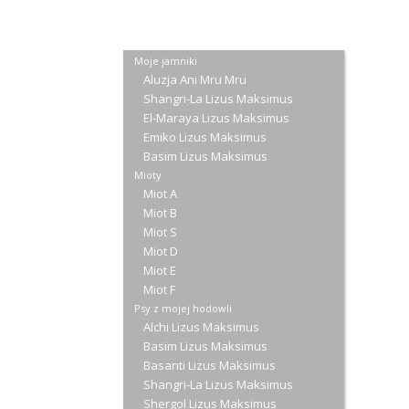
Moje jamniki
Aluzja Ani Mru Mru
Shangri-La Lizus Maksimus
El-Maraya Lizus Maksimus
Emiko Lizus Maksimus
Basim Lizus Maksimus
Mioty
Miot A
Miot B
Miot S
Miot D
Miot E
Miot F
Psy z mojej hodowli
Alchi Lizus Maksimus
Basim Lizus Maksimus
Basanti Lizus Maksimus
Shangri-La Lizus Maksimus
Shergol Lizus Maksimus