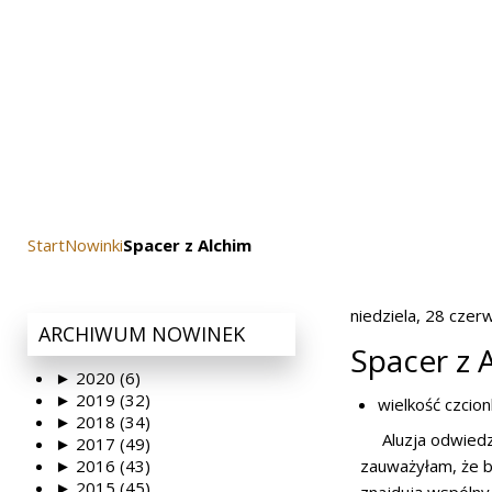
Start
Nowinki
Spacer z Alchim
niedziela, 28 czer
ARCHIWUM
NOWINEK
Spacer z 
►
2020 (6)
►
2019 (32)
wielkość czcion
►
2018 (34)
Aluzja odwiedz
►
2017 (49)
►
2016 (43)
zauważyłam, że b
►
2015 (45)