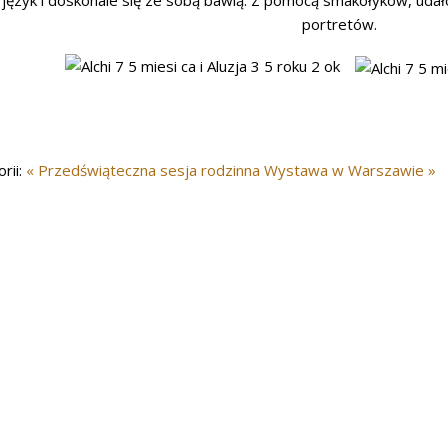
język i doskonale się ze sobą bawią. Z pomocą smakołyków, udało m
portretów.
rii:
« Przedświąteczna sesja rodzinna
Wystawa w Warszawie »