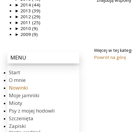
znajdują wspólny 
►
2014 (44)
►
2013 (39)
►
2012 (29)
►
2011 (25)
►
2010 (9)
►
2009 (9)
Więcej w tej katego
MENU
Powrót na górę
Start
O mnie
Nowinki
Moje jamniki
Mioty
Psy z mojej hodowli
Szczenięta
Zapiski