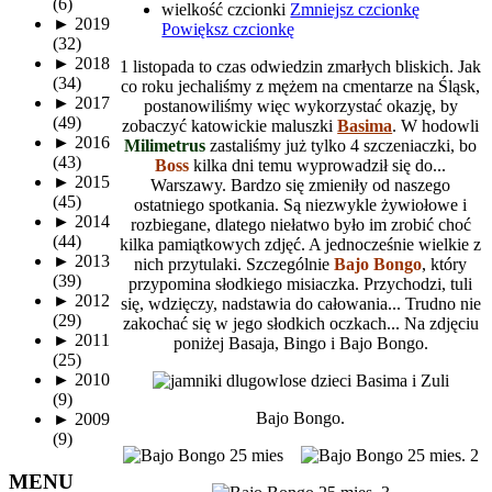
(6)
wielkość czcionki
Zmniejsz czcionkę
►
2019
Powiększ czcionkę
(32)
►
2018
1 listopada to czas odwiedzin zmarłych bliskich. Jak
(34)
co roku jechaliśmy z mężem na cmentarze na Śląsk,
►
2017
postanowiliśmy więc wykorzystać okazję, by
(49)
zobaczyć katowickie maluszki
Basima
. W hodowli
►
2016
Milimetrus
zastaliśmy już tylko 4 szczeniaczki, bo
(43)
Boss
kilka dni temu wyprowadził się do...
►
2015
Warszawy. Bardzo się zmieniły od naszego
(45)
ostatniego spotkania. Są niezwykle żywiołowe i
►
2014
rozbiegane, dlatego niełatwo było im zrobić choć
(44)
kilka pamiątkowych zdjęć. A jednocześnie wielkie z
►
2013
nich przytulaki. Szczególnie
Bajo Bongo
, który
(39)
przypomina słodkiego misiaczka. Przychodzi, tuli
►
2012
się, wdzięczy, nadstawia do całowania... Trudno nie
(29)
zakochać się w jego słodkich oczkach... Na zdjęciu
►
2011
poniżej Basaja, Bingo i Bajo Bongo.
(25)
►
2010
(9)
Bajo Bongo.
►
2009
(9)
MENU