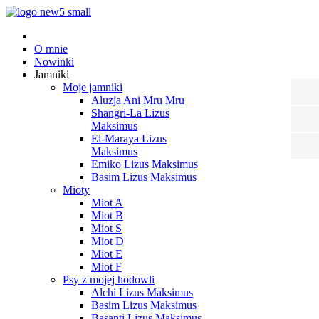
O mnie
Nowinki
Jamniki
Moje jamniki
Aluzja Ani Mru Mru
Shangri-La Lizus
Maksimus
El-Maraya Lizus
Maksimus
Emiko Lizus Maksimus
Basim Lizus Maksimus
Mioty
Miot A
Miot B
Miot S
Miot D
Miot E
Miot F
Psy z mojej hodowli
Alchi Lizus Maksimus
Basim Lizus Maksimus
Basanti Lizus Maksimus