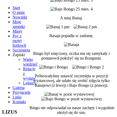
Start
O mnie
Nowinki
A tutaj Banaj.
Moje
jamniki
Mioty
Basaja popadła w zadumę.
Psy z
mojej
hodowli
Szczenięta
Bingo był zmęczony, oczka mu się zamykały i
Zapiski
postanowił położyć się na Bongusiu.
Warto
wiedzieć
Relacje
z
Próbowałyśmy ustawić szczenięta w pozycji
wystaw
wystawowej, ale udało się zrobić zdjęcia tylko
Lektury
Banajowi (z lewej) i Bajo Bongo (z prawej).
Galeria
Przyjaciele
Linki
Kontakt
Bingo nie odpowiadał na nasze zachęty i wygodnie
LIZUS
ułożył się do snu.