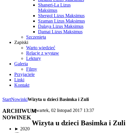
Shangri-La Lizus
Maksimus
Shergol Lizus Maksimus
Szaman Lizus Maksimus
Dalaya Lizus Maksimus
Damai Lizus Maksimus
Szczenięta
Zapiski
Warto wiedzieć
Relacje z wystaw
Lektury
Galeria
Filmy
Przyjaciele
Linki
Kontakt
Start
Nowinki
Wizyta u dzieci Basimka i Zuli
ARCHIWUM
czwartek, 02 listopad 2017 13:37
NOWINEK
Wizyta u dzieci Basimka i Zuli
►
2020