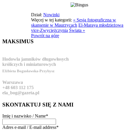
Dział:
Nowinki
Więcej w tej kategorii:
« Sesja fotograficzna w
skansenie w Maurzycach
El-Maraya młodzieżową
vice-Zwyciężczynią Świata »
Powrót na górę
MAKSIMUS
Hodowla jamników długowłosych
króliczych i miniaturowych
Elżbieta Bogusławska-Przybysz
Warszawa
+48 603 112 175
ela_bog@gazeta.pl
SKONTAKTUJ
SIĘ Z NAMI
Imię i nazwisko / Name
*
Adres e-mail / E-mail address
*