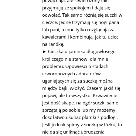
powąchają, ale stwierdzony fakt
przyjmują ze spokojem i dają się
odwołać. Tak samo różnią się suczki w
cieczce. Jedne trzymają się nogi pana
lub pani, a inne tylko rozglądają za
kawalerami i kombinują, jak tu uciec
na randkę.
Cieczka u jamnika długowłosego
►
króliczego nie stanowi dla mnie
problemu. Opowieści o stadach
czworonożnych adoratorów
uganiających się za suczką można
między bajki włożyć. Czasem jakiś się
pojawi, ale to wszystko. Krwawienie
jest dość skąpe, na ogół suczki same
sprzątają po sobie lub my możemy
dość łatwo usunąć plamki z podłogi.
Jeśli jednak śpimy z suczką w łóżku, to
nie da się uniknąć ubrudzenia