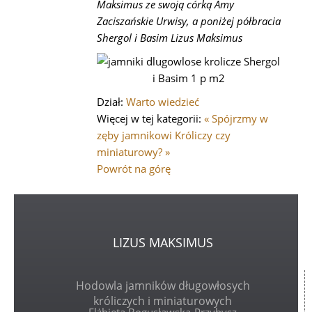
Maksimus ze swoją córką Amy
Zaciszańskie Urwisy, a poniżej półbracia
Shergol i Basim Lizus Maksimus
Dział:
Warto wiedzieć
Więcej w tej kategorii:
« Spójrzmy w
zęby jamnikowi
Króliczy czy
miniaturowy? »
Powrót na górę
LIZUS
MAKSIMUS
Hodowla jamników długowłosych
króliczych i miniaturowych