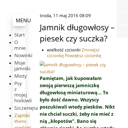
środa, 11 maj 2016 08:09
MENU
Jamnik długowłosy –
Start
piesek czy suczka?
O
mnie
wielkość czcionki
Zmniejsz
Nowinki
czcionkę
Powiększ czcionkę
Moje
jamniki
Mioty
Pamiętam, jak kupowałam
Psy
swoją pierwszą jamniczkę
z
długowłosą miniaturową... To
mojej
było dość dawno. Wszyscy
hodowli
poszukiwali wtedy piesków. Nikt
Szczenięta
nie chciał suczki, żeby nie mieć z
Zapiski
nią „kłopotów”. Bano się
Warto
wiedzieć