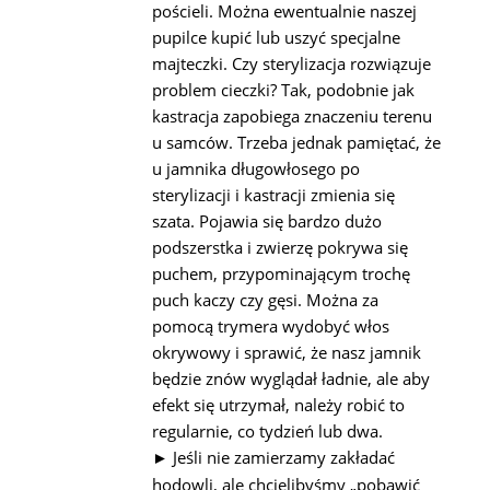
pościeli. Można ewentualnie naszej
pupilce kupić lub uszyć specjalne
majteczki. Czy sterylizacja rozwiązuje
problem cieczki? Tak, podobnie jak
kastracja zapobiega znaczeniu terenu
u samców. Trzeba jednak pamiętać, że
u jamnika długowłosego po
sterylizacji i kastracji zmienia się
szata. Pojawia się bardzo dużo
podszerstka i zwierzę pokrywa się
puchem, przypominającym trochę
puch kaczy czy gęsi. Można za
pomocą trymera wydobyć włos
okrywowy i sprawić, że nasz jamnik
będzie znów wyglądał ładnie, ale aby
efekt się utrzymał, należy robić to
regularnie, co tydzień lub dwa.
Jeśli nie zamierzamy zakładać
►
hodowli, ale chcielibyśmy „pobawić