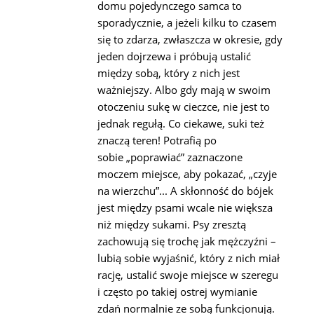
domu pojedynczego samca to
sporadycznie, a jeżeli kilku to czasem
się to zdarza, zwłaszcza w okresie, gdy
jeden dojrzewa i próbują ustalić
między sobą, który z nich jest
ważniejszy. Albo gdy mają w swoim
otoczeniu sukę w cieczce, nie jest to
jednak regułą. Co ciekawe, suki też
znaczą teren! Potrafią po
sobie „poprawiać” zaznaczone
moczem miejsce, aby pokazać, „czyje
na wierzchu”... A skłonność do bójek
jest między psami wcale nie większa
niż między sukami. Psy zresztą
zachowują się trochę jak mężczyźni –
lubią sobie wyjaśnić, który z nich miał
rację, ustalić swoje miejsce w szeregu
i często po takiej ostrej wymianie
zdań normalnie ze sobą funkcjonują.