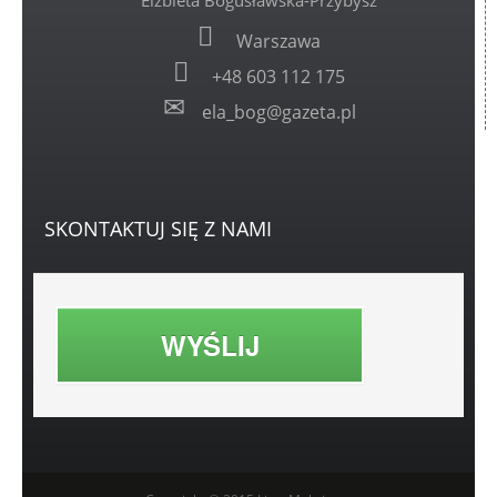
Elżbieta Bogusławska-Przybysz
Warszawa
+48 603 112 175
ela_bog@gazeta.pl
SKONTAKTUJ
SIĘ Z NAMI
WYŚLIJ