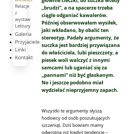
głównie cieczki, bo suczka wtedy
Relacje
„
brudzi
”, a na spacerze trzeba
z
ciągle odganiać kawalerów.
wystaw
Później obserwowałam wysiłek,
Lektury
jaki wkładano, by obalić ten
Galeria
stereotyp. Padały argumenty, że
Przyjaciele
suczka jest bardziej przywiązana
Linki
do właściciela, lubi pieszczoty, a
Kontakt
piesek woli walczyć z innymi
samcami lub uganiać się za
„
pannami
”
niż być głaskanym.
No i jeszcze podobno miał
wydzielać nieprzyjemny zapach.
Wszystki te argumenty słyszą
hodowcy od osób poszukujących
szczeniąt. Dziś bowiem mamy
odwrotną niż kiedyś tendencję –