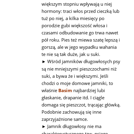
większym stopniu wpływają u niej
hormony: traci włos przed cieczką lub
tuż po niej, a kilka miesięcy po
porodzie gubi większość włosa i
czasami odbudowanie go trwa nawet
pół roku. Pies też miewa szatę lepszą i
gorszą, ale w jego wypadku wahania
te nie są tak duże, jak u suki.
Wśród jamników długowłosych psy
►
są nie mniejszymi pieszczochami niż
suki, a bywa że i większymi. Jeśli
chodzi o moje domowe jamniki, to
właśnie
Basim
najbardziej lubi
głaskanie, drapanie itd. I ciągle
domaga się pieszczot, trącając główką.
Podobnie zachowują się inne
zaprzyjaźnione samce.
Jamnik długowłosy nie ma
►
charakterystycznego tzw. psiego