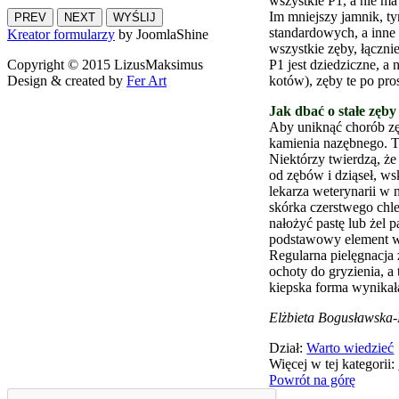
wszystkie P1, a nie ma
Im mniejszy jamnik, t
PREV
NEXT
WYŚLIJ
standardowych, a inne
Kreator formularzy
by JoomlaShine
wszystkie zęby, łączni
P1 jest dziedziczne, a
Copyright © 2015 LizusMaksimus
kotów), zęby te po pro
Design & created by
Fer Art
Jak dbać o stałe zęby
Aby uniknąć chorób zę
kamienia nazębnego. T
Niektórzy twierdzą, ż
od zębów i dziąseł, w
lekarza weterynarii w 
skórka czerstwego chl
nałożyć pastę lub żel 
podstawowy element wy
Regularna pielęgnacja 
ochoty do gryzienia, a
kiepska forma wynikał
Elżbieta Bogusławska-
Dział:
Warto wiedzieć
Więcej w tej kategorii:
Powrót na górę