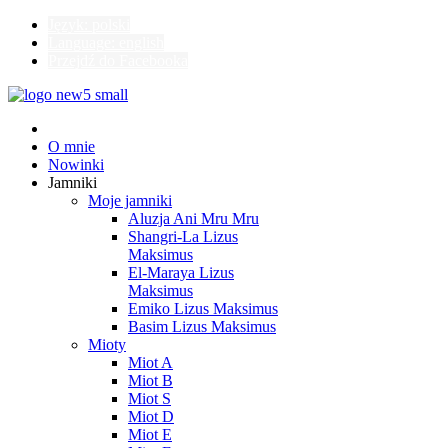
Język: polski
Language: english
Przejdź do Facebooka
O mnie
Nowinki
Jamniki
Moje jamniki
Aluzja Ani Mru Mru
Shangri-La Lizus
Maksimus
El-Maraya Lizus
Maksimus
Emiko Lizus Maksimus
Basim Lizus Maksimus
Mioty
Miot A
Miot B
Miot S
Miot D
Miot E