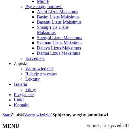
Miot F
Psy z mojej hodowli
Alchi Lizus Maksimus
Basim Lizus Maksimus
Basanti Lizus Maksimus
Shangri-La Lizus
Maksimus
Shergol Lizus Maksimus
Szaman Lizus Maksimus
Dalaya Lizus Maksimus
Damai Lizus Maksimus
Szczenięta
Zapiski
Warto wiedzieć
Relacje z wystaw
Lektury
Galeria
Filmy
Przyjaciele
Linki
Kontakt
Start
Zapiski
Warto wiedzieć
Spójrzmy w zęby jamnikowi
MENU
wtorek, 12 styczeń 20