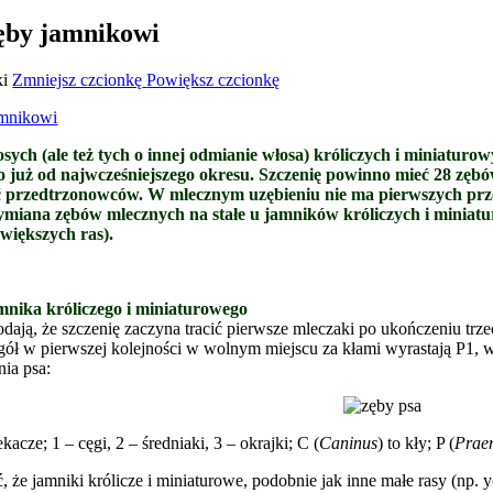
ęby jamnikowi
ki
Zmniejsz czcionkę
Powiększ czcionkę
ch (ale też tych o innej odmianie włosa) króliczych i miniaturowy
to już od najwcześniejszego okresu. Szczenię powinno mieć 28 zębó
ść przedtrzonowców. W mlecznym uzębieniu nie ma pierwszych pr
ymiana zębów mlecznych na stałe u jamników króliczych i miniat
większych ras).
mnika króliczego i miniaturowego
dają, że szczenię zaczyna tracić pierwsze mleczaki po ukończeniu trze
ogół w pierwszej kolejności w wolnym miejscu za kłami wyrastają P1,
nia psa:
iekacze; 1 – cęgi, 2 – średniaki, 3 – okrajki; C (
Caninus
) to kły; P (
Prae
 że jamniki królicze i miniaturowe, podobnie jak inne małe rasy (np. yo