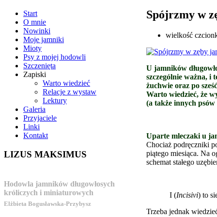
Spójrzmy w z
Start
O mnie
Nowinki
wielkość czcion
Moje jamniki
Mioty
Psy z mojej hodowli
Szczenięta
U jamników długowłosy
Zapiski
szczególnie ważna, i 
Warto wiedzieć
żuchwie oraz po sze
Relacje z wystaw
Warto wiedzieć, że w
Lektury
(a także innych psów 
Galeria
Przyjaciele
Linki
Kontakt
Uparte mleczaki u ja
Chociaż podręczniki po
piątego miesiąca. Na 
LIZUS
MAKSIMUS
schemat stałego uzębie
Hodowla jamników długowłosych
króliczych i miniaturowych
I (
Incisivi
) to s
Elżbieta Bogusławska-Przybysz
Trzeba jednak wiedzieć,