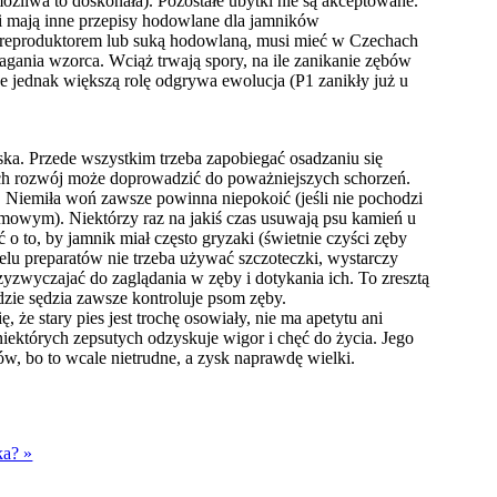
ożliwa to doskonała). Pozostałe ubytki nie są akceptowane.
si mają inne przepisy hodowlane dla jamników
ć reproduktorem lub suką hodowlaną, musi mieć w Czechach
magania wzorca. Wciąż trwają spory, na ile zanikanie zębów
 że jednak większą rolę odgrywa ewolucja (P1 zanikły już u
ka. Przede wszystkim trzeba zapobiegać osadzaniu się
rych rozwój może doprowadzić do poważniejszych schorzeń.
! Niemiła woń zawsze powinna niepokoić (jeśli nie pochodzi
rmowym). Niektórzy raz na jakiś czas usuwają psu kamień u
 o to, by jamnik miał często gryzaki (świetnie czyści zęby
elu preparatów nie trzeba używać szczoteczki, wystarczy
rzyzwyczajać do zaglądania w zęby i dotykania ich. To zresztą
zie sędzia zawsze kontroluje psom zęby.
e stary pies jest trochę osowiały, nie ma apetytu ani
iektórych zepsutych odzyskuje wigor i chęć do życia. Jego
w, bo to wcale nietrudne, a zysk naprawdę wielki.
ka? »