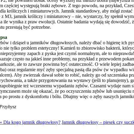
 P2, nie powinien dostać oceny wyższej niż bardzo dobra (najwyższa m
ym częściej występują braki zębowe. Z tego powodu, na przykład, Cze
 dla króliczych i miniaturowych. Jamnik standardowy, aby mógł zosta
e z M3, jamnik króliczy i miniaturowy – nie, wystarczy, by spełnił wy
 na ile wynika z praw ewolucji. Ostatnie badania wydają się dowodzić,
stu przestają być potrzebne.
 psa
bów i dziąseł u jamników długowłosych, należy dbać o higienę ich pys
o nie tylko problem estetyczny! Kamień to zbiorowisko bakterii, któ
e nieprzyjemny zapach z pyska jest czymś normalnym, ale to nieprawda
skazuje często na jakieś inne problemy, na przykład z przewodem poka
narkozie, ale to zawsze powinna być ostateczność. O wiele lepiej zadbać
eba) oraz regularnie myć zęby specjalną pastą dla psów (w wypadku wi
palcem). Aby zwierzak dawał sobie to robić, należy go od szczeniaka p
chowania, a także przygotowania na wystawy (jeśli to planujemy), gd
zapobiegnie też wczesnemu wypadaniu zębów. Czasami wydaje nam się, ż
 tymczasem może się okazać, że po oczyszczeniu zębów lub usunięciu n
a po prostu z dyskomfortu i bólu. Dbajmy więc o zęby naszych jamnikó
Przybysz
« Dla kogo jamnik długowłosy?
Jamnik długowłosy – piesek czy sucz