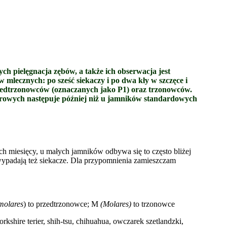
ch pielęgnacja zębów, a także ich obserwacja jest
w mlecznych: po sześć siekaczy i po dwa kły w szczęce i
zedtrzonowców (oznaczanych jako P1) oraz trzonowców.
urowych następuje później niż u jamników standardowych
ch miesięcy, u małych jamników odbywa się to często bliżej
 wypadają też siekacze. Dla przypomnienia zamieszczam
molares
) to przedtrzonowce; M
(Molares)
to trzonowce
rkshire terier, shih-tsu, chihuahua, owczarek szetlandzki,