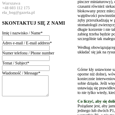
pinczer miniaturowy), 
Warszawa
czasami również siekac
+48 603 112 175
blokowany przez mlecz
ela_bog@gazeta.pl
wątpliwości powinniśm
zęby przeszkadzają w p
SKONTAKTUJ
SIĘ Z NAMI
stomatologii zwierzęce
długie korzenie i nie t
Imię i nazwisko / Name
*
zabieg trzeba będzie p
szczególnie tak małego 
Adres e-mail / E-mail address
*
Według obowiązującego
układać się jak na rysu
Numer telefonu / Phone number
Temat / Subject
*
Górne kły ustawione są
Wiadomość / Message
*
oporne niż dolne), wów
koniecznie interwenio
sobie dziąsła. Jeśli w
ustawiają się prawidło
to nie tylko wtedy, ki
Co liczyć, aby się dol
Pożądane jest, aby ja
jednego lub dwóch P1, 