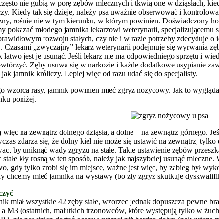
często nie gubią w porę zębów mlecznych i tkwią one w dziąsłach, kie
zy. Kiedy tak się dzieje, należy psa uważnie obserwować i kontrolować
ny, rośnie nie w tym kierunku, w którym powinien. Doświadczony hodo
y pokazać młodego jamnika lekarzowi weterynarii, specjalizującemu s
rawidłowym rozwoju stałych, czy nie i w razie potrzeby zdecyduje o ic
j. Czasami „zwyczajny” lekarz weterynarii podejmuje się wyrwania zęb
ak łatwo jest je usunąć. Jeśli lekarz nie ma odpowiedniego sprzętu i wie
owtórzyć. Zęby usuwa się w narkozie i każde dodatkowe usypianie zaw
jak jamnik króliczy. Lepiej więc od razu udać się do specjalisty.
 wzorca rasy, jamnik powinien mieć zgryz nożycowy. Jak to wygląda
nku poniżej.
 więc na zewnątrz dolnego dziąsła, a dolne – na zewnątrz górnego. Jeś
czas zdarza się, że dolny kieł nie może się ustawić na zewnątrz, tylko
wac, by uniknąć wady zgryzu na stałe. Takie ustawienie zębów przeszk
ięc stałe kły rosną w ten sposób, należy jak najszybciej usunąć mleczne
wo, gdy tylko zrobi się im miejsce, ważne jest więc, by zabieg był wyk
edy chcemy mieć jamnika na wystawy (bo zły zgryz skutkuje dyskwalifik
iczyć
mnik miał wszystkie 42 zęby stałe, wzorzec jednak dopuszcza pewne br
a M3 (ostatnich, malutkich trzonowców, które występują tylko w żuchw