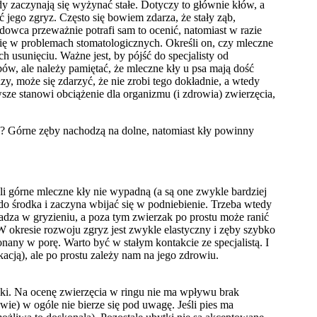
dy zaczynają się wyżynać stałe. Dotyczy to głównie kłów, a
 jego zgryz. Często się bowiem zdarza, że stały ząb,
wca przeważnie potrafi sam to ocenić, natomiast w razie
ię w problemach stomatologicznych. Określi on, czy mleczne
h usunięciu. Ważne jest, by pójść do specjalisty od
ów, ale należy pamiętać, że mleczne kły u psa mają dość
dzy, może się zdarzyć, że nie zrobi tego dokładnie, a wtedy
sze stanowi obciążenie dla organizmu (i zdrowia) zwierzęcia,
? Górne zęby nachodzą na dolne, natomiast kły powinny
li górne mleczne kły nie wypadną (a są one zwykle bardziej
 do środka i zaczyna wbijać się w podniebienie. Trzeba wtedy
adza w gryzieniu, a poza tym zwierzak po prostu może ranić
. W okresie rozwoju zgryz jest zwykle elastyczny i zęby szybko
onany w porę. Warto być w stałym kontakcie ze specjalistą. I
acją), ale po prostu zależy nam na jego zdrowiu.
aki. Na ocenę zwierzęcia w ringu nie ma wpływu brak
ie) w ogóle nie bierze się pod uwagę. Jeśli pies ma