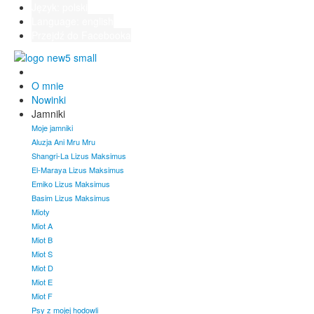
Język: polski
Language: english
Przejdź do Facebooka
O mnie
Nowinki
Jamniki
Moje jamniki
Aluzja Ani Mru Mru
Shangri-La Lizus Maksimus
El-Maraya Lizus Maksimus
Emiko Lizus Maksimus
Basim Lizus Maksimus
Mioty
Miot A
Miot B
Miot S
Miot D
Miot E
Miot F
Psy z mojej hodowli