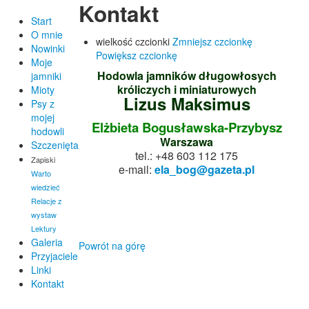
Kontakt
Start
O mnie
wielkość czcionki
Zmniejsz czcionkę
Nowinki
Powiększ czcionkę
Moje
Hodowla jamników długowłosych
jamniki
króliczych i miniaturowych
Mioty
Lizus Maksimus
Psy z
mojej
Elżbieta Bogusławska-Przybysz
hodowli
Warszawa
Szczenięta
tel.: +48 603 112 175
Zapiski
e-mail:
ela_bog@gazeta.pl
Warto
wiedzieć
Relacje z
wystaw
Lektury
Galeria
Powrót na górę
Przyjaciele
Linki
Kontakt